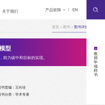
产品矩阵
EN
关于我们
首页
>
图书
>
图书详情
模型
+
教
，助力碳中和目标的实现。
师
申
领
样
书
图书责编：王向珍
图书分类：学术专著