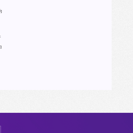
为
析
为