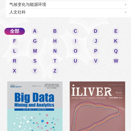
气候变化与能源环境
人文社科
全部
A
B
C
D
E
F
G
H
I
J
K
L
M
N
O
P
Q
R
S
T
U
V
W
X
Y
Z