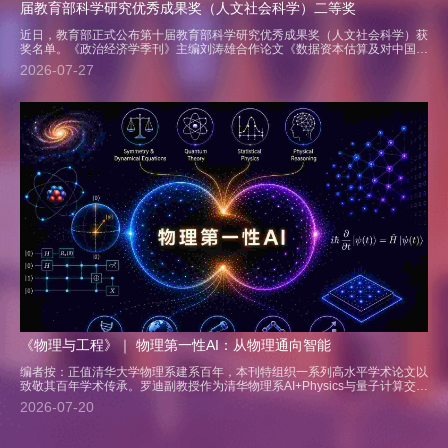
届教育部科学研究优秀成果奖（人文社会科学）二等奖
近日，教育部正式公布第十届教育部科学研究优秀成果奖（人文社会科学）获
奖名单。《政治经济学季刊》主编刘涛雄合作论文《数据资本估算及对中国经
济增长的贡献：基于数据价值链的视角》（作者：刘涛雄，戎珂，张亚迪，发
2026-07-27
表期刊：《中国社会科学》2023年第10期）、执行主编李帮喜合作论文《中
国经济发展中的“实体—虚拟”关系：基于马克思社会总资本再生产理论...
《物理与工程》｜ 物理第一性AI：从物理通向智能
编者按：正值清华大学物理系建系百年，本刊特组织一系列高水平学术论文以
致敬其百年学术传承。罗迪副教授作为清华物理系AI+Physics与量子计算交叉
领域的青年人才，特别撰写此文并率先提出“物理第一性AI”研究范式，前瞻性
2026-07-20
地探讨了从物理规律和思想探寻超级智能的路径。相信此文将引领学界深入思
考物理原理与人工智能的融合，为前沿研究提供富有原创性的...