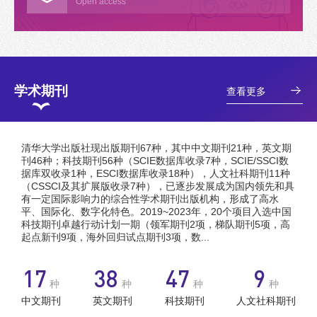
Open access
学术期刊
查看更多
清华大学出版社现出版期刊67种，其中中文期刊21种，英文期
刊46种；科技期刊56种（SCIE数据库收录7种，SCIE/SSCI数
据库双收录1种，ESCI数据库收录18种），人文社科期刊11种
（CSSCI及其扩展版收录7种），已逐步发展成为国内领先和具
有一定国际影响力的综合性学术期刊出版机构，形成了高水
平、国际化、数字化特色。2019~2023年，20个项目入选中国
科技期刊卓越行动计划一期（领军期刊2项，梯队期刊5项，高
起点新刊9项，海外回归试点期刊3项，数...
21
46
56
11
种
种
种
种
中文期刊
英文期刊
科技期刊
人文社科期刊