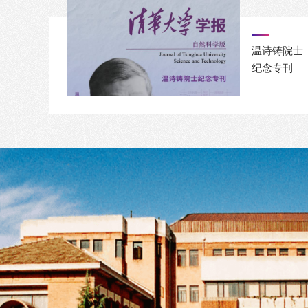
温诗铸院士
纪念专刊