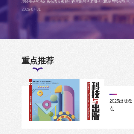
境经济研究所所长张希良教授担任主编的学术期刊《能源与气候管理
（英文）》Energy and Climate Management 通过国际知名学术数据
2026-07-31
库Scopus评估，被Scopus数据库正式收录！将于2027年获得首个引用
分（Citescore）数据。期刊的发展离不开期...
重点推荐
2025出版盘
点