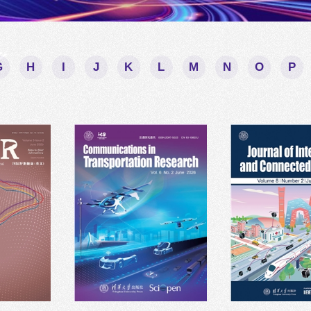
G
H
I
J
K
L
M
N
O
P