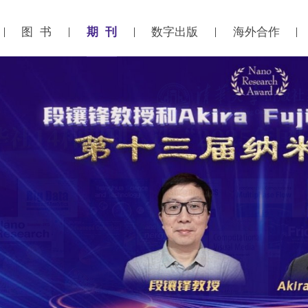
期 刊
图 书
数字出版
海外合作