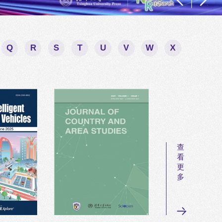
0
5
Q
R
S
T
U
V
W
X
查
看
更
多