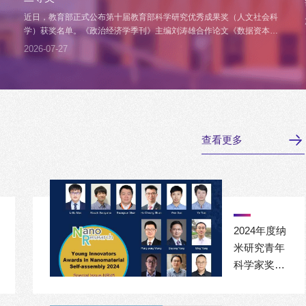
近日，教育部正式公布第十届教育部科学研究优秀成果奖（人文社会科
学）获奖名单。《政治经济学季刊》主编刘涛雄合作论文《数据资本估
算及对中国经济增长的贡献：基于数据价值链的视角》（作者：刘涛
2026-07-27
雄，戎珂，张亚迪，发表期刊：《中国社会科学》2023年第10期）、
执行主编李帮喜合作论文《中国经济发展中的“实体—虚拟”关系：基于
马克思社会总资本再生产理论...
查看更多
2024年度纳
米研究青年
科学家奖
（NR45
Awards）