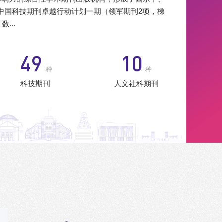
入选中国科技期刊卓越行动计划一期（领军期刊2项，梯
...
56
11
种
种
科技期刊
人文社科期刊