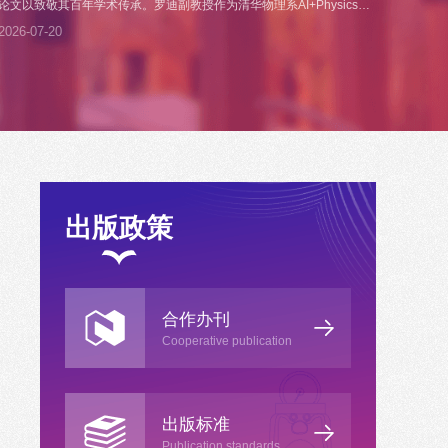
论文以致敬其百年学术传承。罗迪副教授作为清华物理系AI+Physics与
量子计算交叉领域的青年人才，特别撰写此文并率先提出“物理第一性
2026-07-20
AI”研究范式，前瞻性地探讨了从物理规律和思想探寻超级智能的路径。
相信此文将引领学界深入思考物理原理与人工智能的融合，为前沿研究
提供富有原创性的...
出版政策
合作办刊
Cooperative publication
出版标准
Publication standards