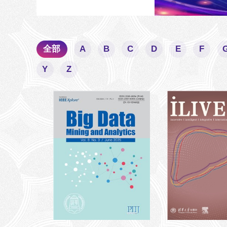
全部
A
B
C
D
E
F
Y
Z