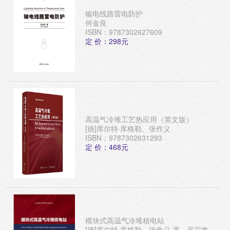
输电线路雷电防护
何金良
ISBN：9787302627609
定 价：298元
高温气冷堆工艺热应用（英文版）
[德]库尔特·库格勒、张作义
ISBN：9787302631293
定 价：468元
模块式高温气冷堆核电站
[德]库尔特·库格勒、张作义 著，吴宗鑫