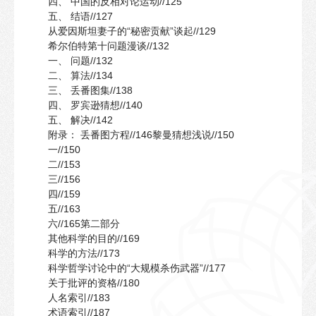
四、 中国的反相对论运动//125
五、 结语//127
从爱因斯坦妻子的“秘密贡献”谈起//129
希尔伯特第十问题漫谈//132
一、 问题//132
二、 算法//134
三、 丢番图集//138
四、 罗宾逊猜想//140
五、 解决//142
附录： 丢番图方程//146黎曼猜想浅说//150
一//150
二//153
三//156
四//159
五//163
六//165第二部分
其他科学的目的//169
科学的方法//173
科学哲学讨论中的“大规模杀伤武器”//177
关于批评的资格//180
人名索引//183
术语索引//187