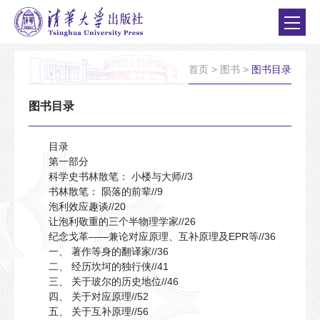
首页
>
图书
>
图书目录
图书目录
目录
第一部分
科学史书林散笔： 小楼与大师//3
书林散笔： 陨落的前辈//9
泡利效应趣谈//20
让泡利敬重的三个半物理学家//26
纪念戈革——兼论对应原理、互补原理及EPR等//36
一、 著作等身的翻译家//36
二、 经历坎坷的独行侠//41
三、 关于玻尔的历史地位//46
四、 关于对应原理//52
五、 关于互补原理//56