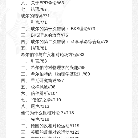
六、 关于EPR争论//63
七、 结语//67
玻尔的错误//71
一、 引言//71
二、 玻尔的第一次错误： BKS理论//73
三、 BKS理论的放弃//76
四、 玻尔的第二次错误： 科学革命综合症//78
五、 结语//81
希尔伯特与广义相对论场方程//83
一、 引言//83
二、 希尔伯特对物理学的兴趣//85
三、 希尔伯特的《物理学基础》//89
四、 早期研究简述//97
五、 校样风波//98
六、 信件辨析//104
七、 “借鉴”之争//110
八、 尾声//113
他们为什么反相对论？//118
一、 先声//118
二、 德国的反相对论运动//119
三、 苏联的反相对论运动//123