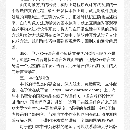
面向对象方法的出现，实际上是程序设计方法发展的一
个返璞归真的过程。软件开发从本质上讲，就是对软件所要
处理的问题域进行正确的认识，并把这种认识正确地描述出
来。面向对象方法所强调的基本原则，就是直接面对客观存
在的事物来进行软件开发，将人们在日常生活中习惯的思维
方式和表达方式应用在软件开发中，使软件开发从过分专业
化的方法、规则和技巧中回到客观世界，回到人们通常的思
维。
那么，学习C++语言是否应该首先学习C语言呢？不是
的，虽然C++语言是从C语言发展而来的，但是C++语言本
身是一个完整的程序设计语言，完全适合作为程序设计的入
门语言来学习。
三、 本书的特色
本书的特色是内容全面、深入浅出、灵活剪裁、立体配
套。在学堂在线平台（https://next.xuetangx.com）上，有
与本书配套的国家精品在线开放课程“C++语言程序设计基
础”和“C++语言程序设计进阶”，这两门在线课程合起来是清
华大学本科生“C++语言程序设计”课程的在线版，包括了校
内授课的全部内容、与校内学生作业相同的在线自动评测的
编程练习题，可下载PDF格式的讲稿、全部例题的源代码。
对于使用本书作为教材的老师，可以联系清华大学出版