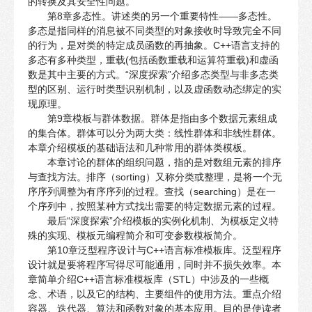
的转换及其安全性问题。
第8章多态性。讲述类的另一个重要特性——多态性。
多态是指同样的消息被不同类型的对象接收时导致完全不同
的行为，是对类的特定成员函数的再抽象。C++语言支持的
多态有多种类型，重载(包括函数重载和运算符重载)和虚函
数是其中主要的方式。“深度探索”介绍多态类型与非多态类
型的区别、运行时类型识别机制，以及虚函数动态绑定的实
现原理。
第9章模板与群体数据。群体是指由多个数据元素组成
的集合体。群体可以分为两大类：线性群体和非线性群体。
本章介绍模板的基础语法和几种常用的群体类模板。
本章讨论的群体的组织问题，指的是对数组元素的排序
与查找方法。排序（sorting）又称分类或整理，是将一个无
序序列调整为有序序列的过程。查找（searching）是在一
个序列中，按照某种方式找出需要的特定数据元素的过程。
最后“深度探索”介绍模板的实例化机制、为模板定义特
殊的实现、模板元编程简介和可变参数模板简介。
第10章泛型程序设计与C++语言标准模板库。泛型程序
设计就是要将程序写得尽可能通用，同时并不损失效率。本
章简单介绍C++语言标准模板库（STL）中涉及的一些概
念、术语，以及它的结构、主要组件的使用方法。重点介绍
容器、迭代器、算法和函数对象的基本应用。目的是使读者