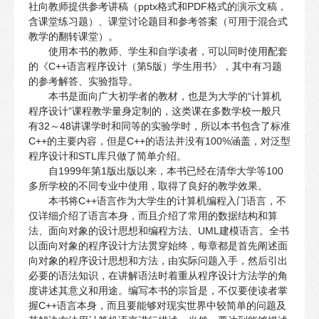
社向教师提供参考讲稿（pptx格式和PDF格式的演示文稿，
含课堂练习题）、课堂讨论题目和参考答案（可用于混合式
教学的翻转课堂）。
使用本书的教师、学生和自学读者，可以同时使用配套
的《C++语言程序设计（第5版）学生用书》，其中有习题
的参考解答、实验指导。
本书是面向广大初学者的教材，也是为大学的“计算机
程序设计”课程教学量身定制的，这类课在多数学校一般只
有32～48讲课学时和同等的实验学时，所以本书包含了标准
C++的主要内容，但是C++的语法并没有100%涵盖，对泛型
程序设计和STL库只做了简单介绍。
自1999年第1版出版以来，本书已经在清华大学等100
多所学校的不同专业中使用，取得了良好的教学效果。
本书将C++语言作为大学生的计算机编程入门语言，不
仅详细介绍了语言本身，而且介绍了常用的数据结构和算
法、面向对象的设计思想和编程方法、UML建模语言。全书
以面向对象的程序设计方法贯穿始终，每章都是首先阐述面
向对象的程序设计思想和方法，由实际问题入手，然后引出
必要的语法知识，在讲解语法时着重从程序设计方法学的角
度讲述其意义和用途。编写本书的宗旨是，不仅要使读者掌
握C++语言本身，而且要能够对现实世界中较简单的问题及