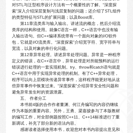
对STL与泛型程序设计方法有一个概要性的了解。“深度探
索”深入介绍深层复制与浅层复制的问题；还介绍了STL组件
的类型特征与STL的扩展问题；以及Boost库。
第11章流类库与输入输出。讲述流的概念，然后介绍流
类库的结构和使用。就像C语言一样，C++语言中也没有输
入输出语句。但C++编译系统带有一个面向对象的I/O软件
包，它就是I/O流类库。“深度探索”介绍宽字符、宽字符串与
宽流，以及对象的串行化问题。
第12章异常处理。讲述异常处理问题。异常是一种程序
定义的错误，在C++语言中，异常处理是对所能预料的运行
错误进行处理的一套实现机制。try、throw和catch语句就是
C++语言中用于实现异常处理的机制。有了C++异常处理，
程序可以向上层模块传递异常事件，这样程序能更好地从这
些异常事件中恢复过来。“深度探索”介绍异常安全性问题和
避免异常发生时的资源泄露。
五、 作者分工
本书前4版的合作作者董渊、何江舟编写的内容仍继续
作为本版的重要内容。另外，王勇、梁嘉骏参与了本版教材
的编写工作，对全部例题按照C++11、C++14标准进行了重
新调试，补充了部分新的语法内容。
感谢读者选择使用本书，欢迎您对本书内容提出意见和