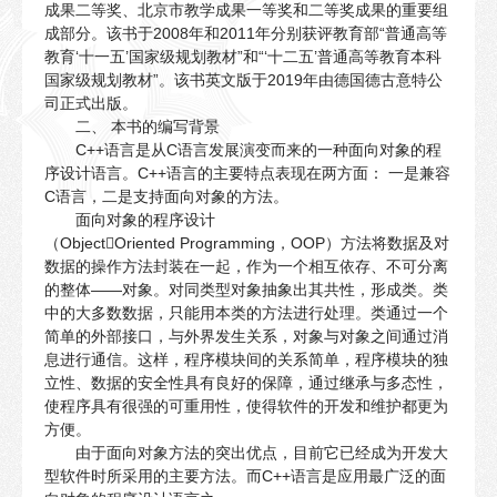
成果二等奖、北京市教学成果一等奖和二等奖成果的重要组
成部分。该书于2008年和2011年分别获评教育部“普通高等
教育‘十一五’国家级规划教材”和“‘十二五’普通高等教育本科
国家级规划教材”。该书英文版于2019年由德国德古意特公
司正式出版。
二、 本书的编写背景
C++语言是从C语言发展演变而来的一种面向对象的程
序设计语言。C++语言的主要特点表现在两方面： 一是兼容
C语言，二是支持面向对象的方法。
面向对象的程序设计
（ObjectOriented Programming，OOP）方法将数据及对
数据的操作方法封装在一起，作为一个相互依存、不可分离
的整体——对象。对同类型对象抽象出其共性，形成类。类
中的大多数数据，只能用本类的方法进行处理。类通过一个
简单的外部接口，与外界发生关系，对象与对象之间通过消
息进行通信。这样，程序模块间的关系简单，程序模块的独
立性、数据的安全性具有良好的保障，通过继承与多态性，
使程序具有很强的可重用性，使得软件的开发和维护都更为
方便。
由于面向对象方法的突出优点，目前它已经成为开发大
型软件时所采用的主要方法。而C++语言是应用最广泛的面