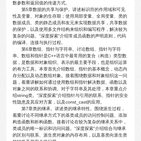
数参数和返回值的传递方式。
第5章数据的共享与保护。讲述标识符的作用域和可见
性及变量、对象的生存期；使用局部变量、全局变量、类的
数据成员、类的静态成员和友元来实现数据共享，共享数据
的保护，以及使用多文件结构来组织和编写程序，解决较为
复杂的问题。“深度探索”介绍常成员函数的声明原则，代码
的编译、连接与执行过程。
第6章数组、指针与字符串。讨论数组、指针与字符
串。数组和指针是C++语言中最常用的复合（构造）类型数
据，是数据和对象组织、表示的最主要手段，也是组织运算
的有力工具。本章首先介绍数组、指针的基本概念，动态内
存分配以及动态数组对象。接着围绕数据和对象组织这一问
题，着重讲解如何通过使用数组和指针解决数据、函数以及
对象之间的联系和协调。对于字符串及其处理，本章重点介
绍string类。“深度探索”介绍指针与引用的联系、指针的安全
性隐患及其应对方案，以及const_cast的应用。
第7章类的继承。讲述类的继承特性。围绕派生过程，
着重讨论不同继承方式下的基类成员的访问控制问题、添加
构造函数和析构函数。接着讨论在较为复杂的继承关系中，
类成员的唯一标识和访问问题。“深度探索”介绍组合与继承
的区别与联系、派生类对象的内存布局，以及基类向派生类