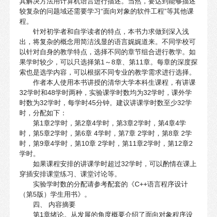
其解决方法用计算机语言进行描述。当然，要达到能够描述
较复杂的问题域还需要学习“面向对象的软件工程”等其他课
程。
针对初学者和自学读者的特点，本书力求做到深入浅
出，将复杂的概念用简洁浅显的语言娓娓道来。不同学校可
以针对自身的教学特点，选择不同的章节组合进行教学。如
果学时较少，可以只选择第1～8章、第11章。每章的深度探
索也是选学内容，可以根据不同专业的教学需求进行选择。
作者本人使用本书讲授的清华大学本科生课程，有讲课
32学时和48学时两种，实验课学时数均为32学时，课外学
时数为32学时，每学时45分钟。建议讲课学时数至少32学
时，分配如下：
第1章2学时，第2章4学时，第3章2学时，第4章4学
时，第5章2学时，第6章 4学时，第7章 2学时，第8章 2学
时，第9章4学时，第10章 2学时，第11章2学时，第12章2
学时。
如果课程安排的讲课学时超过32学时，可以酌情在课上
穿插安排课堂练习、课堂讨论等。
实验学时数的分配请参考配套的《C++语言程序设计
（第5版）学生用书》。
四、 内容摘要
第1章绪论。从发展的角度概要介绍了面向对象程序设