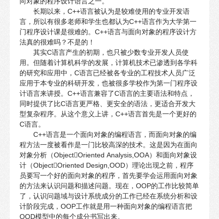
向对象的程序设计语言之一。
长期以来，C++语言被认为是较难使用的专业开发语
言，所以有很多老师和学生也都认为C++语言作为大学第一
门程序设计课是很难的。C++语言与面向对象的程序设计方
法真的很难吗？不是的！
其实C语言产生的初期，也只被少数专业开发人员使
用。但随着计算机科学的发展，计算机技术已渗透到各学科
的研究和应用中，C语言已经被各专业的工程技术人员广泛
应用于本专业的科研开发，也被很多学校作为第一门程序设
计语言来讲授。C++语言兼容了C语言的主要语法和特点，
同时提供了比C语言更严格、更安全的语法，更适合开发大
型复杂程序。从这个意义上讲，C++语言首先是一个更好的
C语言。
C++语言是一个面向对象的编程语言，而面向对象的编
程方法一度被看作是一门比较高深的技术。这是因为在面向
对象分析（ObjectOriented Analysis,OOA）和面向对象设
计（ObjectOriented Design,OOD）理论出现之前，程序
员要写一个好的面向对象的程序，首先要学会运用面向对象
的方法来认识问题和描述问题。现在，OOP的工作比较简单
了，认识问题域与设计系统成分的工作已经在系统分析和设
计阶段完成，OOP工作就是用一种面向对象的编程语言把
OOD模型中的每个成分书写出来。