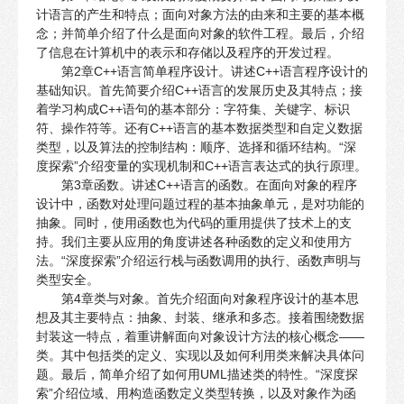
计语言的产生和特点；面向对象方法的由来和主要的基本概
念；并简单介绍了什么是面向对象的软件工程。最后，介绍
了信息在计算机中的表示和存储以及程序的开发过程。
第2章C++语言简单程序设计。讲述C++语言程序设计的
基础知识。首先简要介绍C++语言的发展历史及其特点；接
着学习构成C++语句的基本部分：字符集、关键字、标识
符、操作符等。还有C++语言的基本数据类型和自定义数据
类型，以及算法的控制结构：顺序、选择和循环结构。“深
度探索”介绍变量的实现机制和C++语言表达式的执行原理。
第3章函数。讲述C++语言的函数。在面向对象的程序
设计中，函数对处理问题过程的基本抽象单元，是对功能的
抽象。同时，使用函数也为代码的重用提供了技术上的支
持。我们主要从应用的角度讲述各种函数的定义和使用方
法。“深度探索”介绍运行栈与函数调用的执行、函数声明与
类型安全。
第4章类与对象。首先介绍面向对象程序设计的基本思
想及其主要特点：抽象、封装、继承和多态。接着围绕数据
封装这一特点，着重讲解面向对象设计方法的核心概念——
类。其中包括类的定义、实现以及如何利用类来解决具体问
题。最后，简单介绍了如何用UML描述类的特性。“深度探
索”介绍位域、用构造函数定义类型转换，以及对象作为函