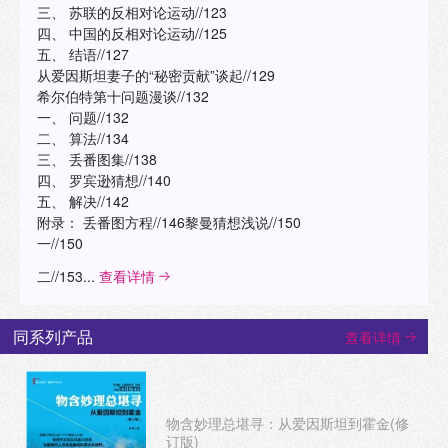
三、 苏联的反相对论运动//123
四、 中国的反相对论运动//125
五、 结语//127
从爱因斯坦妻子的“秘密贡献”谈起//129
希尔伯特第十问题漫谈//132
一、 问题//132
二、 算法//134
三、 丢番图集//138
四、 罗宾逊猜想//140
五、 解决//142
附录： 丢番图方程//146黎曼猜想浅说//150
一//150
二//153...
查看详情
同系列产品
查看详情
物含妙理总堪寻：从爱因斯坦到霍金(修
订版)