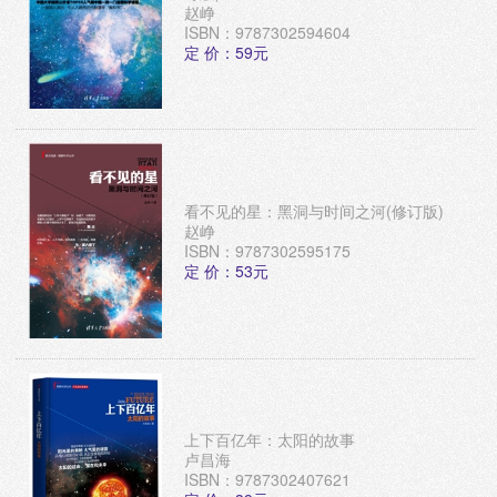
赵峥
ISBN：9787302594604
定 价：59元
看不见的星：黑洞与时间之河(修订版)
赵峥
ISBN：9787302595175
定 价：53元
上下百亿年：太阳的故事
卢昌海
ISBN：9787302407621