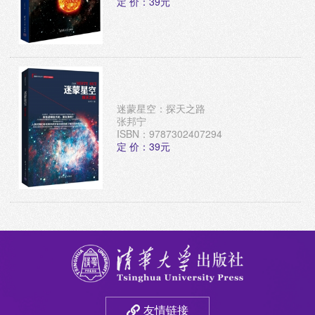
定 价：39元
迷蒙星空：探天之路
张邦宁
ISBN：9787302407294
定 价：39元
友情链接