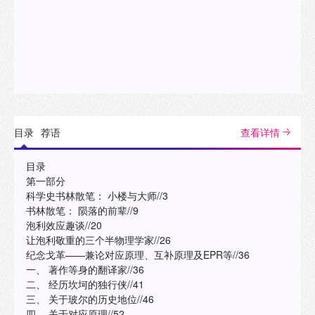
目录
荐语
查看详情
目录
第一部分
科学史书林散笔： 小楼与大师//3
书林散笔： 陨落的前辈//9
泡利效应趣谈//20
让泡利敬重的三个半物理学家//26
纪念戈革——兼论对应原理、互补原理及EPR等//36
一、 著作等身的翻译家//36
二、 经历坎坷的独行侠//41
三、 关于玻尔的历史地位//46
四、 关于对应原理//52