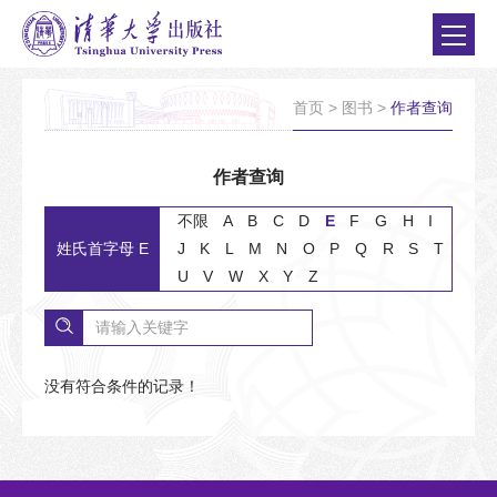
首页
>
图书
>
作者查询
作者查询
不限
A
B
C
D
E
F
G
H
I
姓氏首字母 E
J
K
L
M
N
O
P
Q
R
S
T
U
V
W
X
Y
Z
没有符合条件的记录！