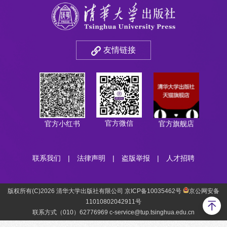
友情链接
官方微信
官方小红书
官方旗舰店
联系我们
|
法律声明
|
盗版举报
|
人才招聘
版权所有(C)2026 清华大学出版社有限公司 京ICP备10035462号
京公网安备
11010802042911号
联系方式（010）62776969 c-service@tup.tsinghua.edu.cn