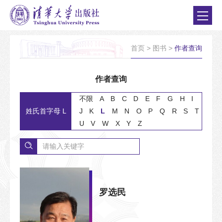
首页
>
图书
>
作者查询
作者查询
不限
A
B
C
D
E
F
G
H
I
姓氏首字母 L
J
K
L
M
N
O
P
Q
R
S
T
U
V
W
X
Y
Z
罗选民