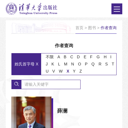
首页
>
图书
>
作者查询
作者查询
不限
A
B
C
D
E
F
G
H
I
姓氏首字母 X
J
K
L
M
N
O
P
Q
R
S
T
U
V
W
X
Y
Z
薛澜