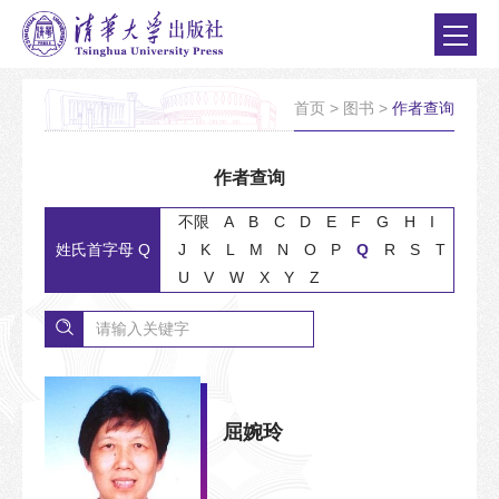
首页
>
图书
>
作者查询
作者查询
不限
A
B
C
D
E
F
G
H
I
姓氏首字母 Q
J
K
L
M
N
O
P
Q
R
S
T
U
V
W
X
Y
Z
屈婉玲