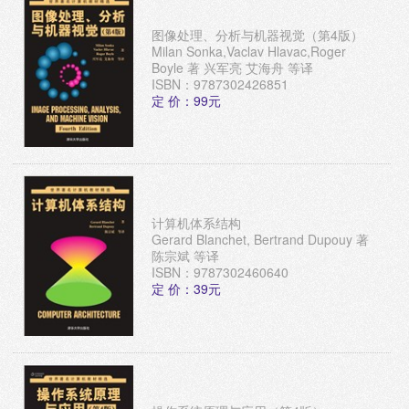
图像处理、分析与机器视觉（第4版）
Milan Sonka,Vaclav Hlavac,Roger
Boyle 著 兴军亮 艾海舟 等译
ISBN：9787302426851
定 价：99元
计算机体系结构
Gerard Blanchet, Bertrand Dupouy 著
陈宗斌 等译
ISBN：9787302460640
定 价：39元