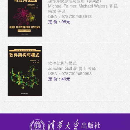
操作系统原理与应用（第4版）
Michael Palmer, Michael Walters 著 陈
宗斌 等译
ISBN：9787302458913
定 价：98元
软件架构与模式
Joachim Goll 著 贾山 等译
ISBN：9787302450993
定 价：49元