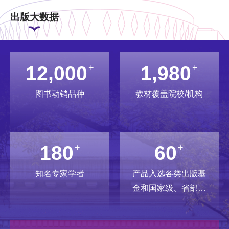
优秀案例。这些案例涵盖医疗、金
罗法、EM...
人系统、元宇宙、脑启发人工智能和
读者有...
机...
美的插画更增加了可...
融、航运、文旅、工...
人工智能驱动科...
出版大数据
18,000
2,970
+
+
图书动销品种
教材覆盖院校/机构
270
90
+
+
知名专家学者
产品入选各类出版基
金和国家级、省部级
规划项目数