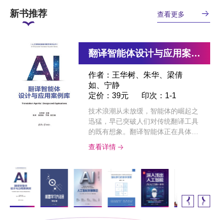
新书推荐
查看更多
机器学习方法（第2版）
人工智能发展前沿
强化学习的数学原理
机器学习
人工智能的底层逻辑
机器学习（全彩图解 + 微课 + Python编程）
翻译智能体设计与应用案例库
深入浅出人工智能：AI入门的第一本书
作者：王华树、朱华、梁倩
作者：李航
作者：何友、卢湖川、王
作者：赵世钰
作者：张川、陈海林、朱振
作者：周志华
作者：张长水
作者：姜伟生
定价：198元
如、宁静
印次：2-1
栋、李徵、陈旭、李劭辉
定价：108元
宇
定价：108元
定价：79元
定价：238元
印次：1-9
印次：1-6
印次：1-40
印次：1-1
定价：39元
定价：89元
定价：89元
印次：1-1
印次：1-4
印次：1-5
"机器学习是以概率论、统计学、信
"本书将从强化学习最基本的概念开
机器学习是计算机科学与人工智能的
《人工智能的底层逻辑》用科普化的
"《机器学习 : 全彩图解+微课
技术浪潮从未放缓，智能体的崛起之
息论、**化理论、计算理论等为基础
"本书系统梳理了人工智能领域的技
始介绍，将介绍基础的分析工具包括
"人工智能（Artif icial Intelligence，
重要分支领域. 本书作为该领域的入
语言介绍了搜索、计算机视听觉、自
+Python编程》是“鸢尾花数学大系：
迅猛，早已突破人们对传统翻译工具
的计算机应用理论学科，也是人工智
术进展、前沿应用与未来趋势，内容
贝尔曼公式和贝尔曼**公式，之后会
AI）技术正在席卷全球，大家都希望
门教材，在内容上尽可能涵盖机器学
然语言处理、机器学习、多模态信息
从加减乘除到机器学习”丛书的最后
的既有想象。翻译智能体正在具体任
能、数据挖掘等领域的基础学科。本
覆盖从基础理论到产业落地的各个层
推广到基于模型的和无模型的强化学
能快速掌握AI的基本技术，参与到这
习基础知识的各方面. 全书共16 章，
处理等人工智能系统中的基础算法和
一册，前六本解决了编程、可视化、
查看详情
查看详情
查看详情
查看详情
查看详情
务、特定场景与复杂流程中加速落地
书全面系统地介绍了机器学习的主要
面，全面展现了人工智能飞速发展所
习算法，最后会推广到基于函数逼近
个充满前景的领域，但是苦于缺乏相
大致分为3 个部分：第1 部分（第1～
数学模型，它们是实现人工智能的基
数学、 数据方面的诸多问题，而《机
查看详情
查看详情
查看详情
应用，推动翻译实践、翻译教学与语
方法，共分4 篇。第一篇介绍监督学
引发的重大变革。全书共15章，围绕
的强化学习方法。本书强调从数学的
关的基础，对AI行业的术语难以快速
3 章）介绍机器学习的基础知识；第
础。展示了人工智能的底层逻辑，人
器学习 : 全彩图解+微课+Python编
言服务迈向更加智能化、协同化的新
习的主要方法，包括线性回归、感知
人工智能的发展历程、研究领域、前
角度接引入概念、分析问题、分析算
理解。本书从基本的概念出发，以日
2 部分（第4～10 章）讨论一些经典
工智能工作的基本规律。让读者真正
程》将开启机器学习经典算法的学习
阶段。《翻译智能体设计与应用案例
机、支持向量机、**熵模型与逻辑斯
沿技术、典型应用、安全伦理、产业
法。并不强调算法的编程实现，因为
常生活和工作中的实例为基础，深入
而常用的机器学习方法（决策树、神
搞懂如何给机器装上眼睛和耳朵、如
之旅。 《机器学习 : 全彩图解+微课
库》围绕翻译智能体基础知识、主流
谛回归、提升法、隐马尔可夫模型和
格局、战略布局与产业发展等关键议
目前已经有很多这方面的书籍，本书
浅出地阐述AI技术的原理，读者即便
经网络、支持向量机、贝叶斯分类
何让机器理解人类语言、如何让机器
+Python编程》设置了 24 个话题，
智能体平台、提示词工程等内容展开
条件随机场等；第二篇介绍无监督学
题展开，重点讨论了无监督学习、自
将不再重复造轮子。 本书面向对强化
没有任何相关的技术基础，也能快速
器、集成学习、聚类、降维与度量学
拥有知识、如何让机器懂逻辑会推
对应四大类机器学习经典算法（回
理论阐释，同时精选第三届全国翻译
习的主要方法，包括聚类、奇异值分
动机器学习、人工智能生成内容、人
学习感兴趣的本科生、研究生、研究
掌握主要的概念，从而完成AI的入门
习）；第3 部分（第11～16 章）为
理、如何使机器人的言行符合人类的
归、分类、降维、聚类），覆盖算法
技术大赛提示词与智能体设计赛道的
解、主成分分析、马尔可夫链蒙特卡
工智能大模型、智能体智能、智能无
人员和企业研究所从业者。 它不需要
学习。 本书内容涵盖AI基本原理、
进阶知识，内容涉及特征...
规范。全书深入浅出，通俗易懂，精
包括： 回...