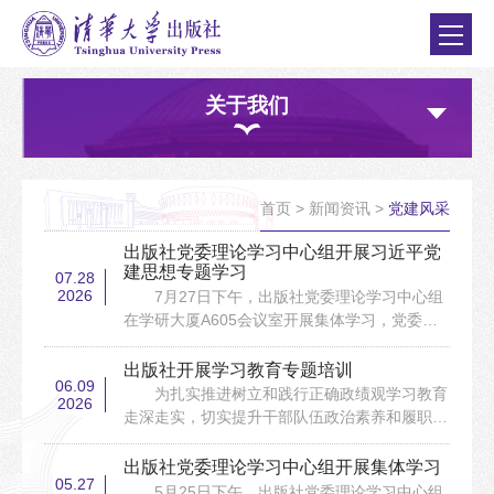
关于我们
首页
>
新闻资讯
>
党建风采
出版社党委理论学习中心组开展习近平党
建思想专题学习
07.28
2026
7月27日下午，出版社党委理论学习中心组
在学研大厦A605会议室开展集体学习，党委书
记邱显清主持，社长赵鑫等党委会、社务会成员
参加，部分干部列席会议。根据“第一议题”安
出版社开展学习教育专题培训
06.09
排，与会人员学习了习近平总书记在庆祝中国共
为扎实推进树立和践行正确政绩观学习教育
2026
产党成立105周年大会，国家科学技术奖励大
走深走实，切实提升干部队伍政治素养和履职能
会、两院院士大会、中国科协第十一次全国代表
力，2026年6月4日至6日，出版社组织党委委
大会上的重要讲话等内容。邱显清传达部署学校
员、社务会成员、党支部书记及支委90余人赴河
出版社党委理论学习中心组开展集体学习
党委...
05.27
南焦裕禄干部学院开展专题培训。大家聆听了学
5月25日下午，出版社党委理论学习中心组