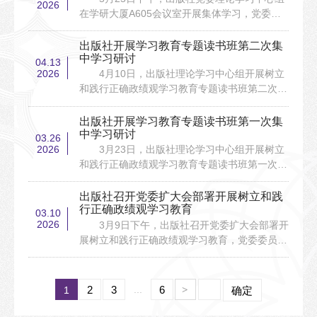
2026
习贯彻习近平总书记关于树立和践行正确政绩观
在学研大厦A605会议室开展集体学习，党委书
的重要论述的专题讲座，深刻把握正确政绩观的
记邱显清主持，社长赵鑫等党委会、社务会成员
核心要义、实践要求与时代内涵；在焦桐广场
参加，全体党支部书记列席会议。根据“第一议
出版社开展学习教育专题读书班第二次集
和“...
题”安排，与会人员学习了习近平总书记在加强
中学习研讨
04.13
基础研究座谈会上的重要讲话精神、就推动哲学
2026
4月10日，出版社理论学习中心组开展树立
社会科学高质量发展作出重要指示等内容。邱显
和践行正确政绩观学习教育专题读书班第二次集
清传达部署学习教育近期工作，强调要逐项抓好
中学习研讨，党委书记邱显清主持，社长赵鑫等
整改...
党委会、社务会成员参加，部分党支部书记列席
出版社开展学习教育专题读书班第一次集
会议。根据“第一议题”安排，与会人员集体学习
中学习研讨
03.26
习近平总书记在河北雄安新区考察时的重要讲话
2026
3月23日，出版社理论学习中心组开展树立
精神等内容。邱显清传达习近平总书记关于在全
和践行正确政绩观学习教育专题读书班第一次集
党开展树立和践行正确政绩观学习教育的重要指
中学习研讨，党委书记邱显清主持，社长赵鑫等
示精...
党委会、社务会成员参加，部分党支部书记列席
出版社召开党委扩大会部署开展树立和践
会议。根据“第一议题”安排，与会人员集体学习
行正确政绩观学习教育
03.10
习近平总书记在二十届中央纪委五次全会上的重
2026
3月9日下午，出版社召开党委扩大会部署开
要讲话精神、全国两会精神等内容。邱显清作重
展树立和践行正确政绩观学习教育，党委委员、
点发言，带领大家深入学习《习近平关于树立和
社务会成员、党支部书记等参加会议。会议由党
践行...
委书记邱显清主持。邱显清传达学习了《关于在
全党开展树立和践行正确政绩观学习教育的通
2
3
...
6
1
>
确定
知》和中央党的建设工作领导小组会议精神，根
据学校党委工作要求，对出版社开展树立和践行