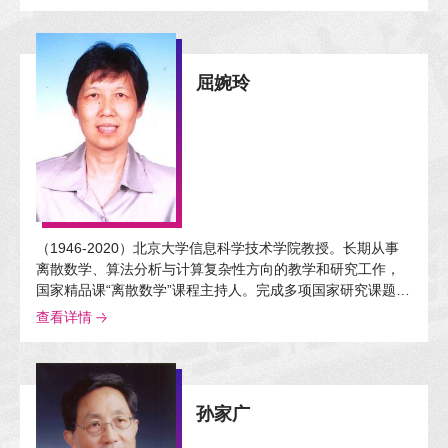
科基金中华学术外译项目，获第八届全国高等院校科学研究
优秀成果奖二等奖。
屈婉玲
（1946-2020）北京大学信息科学技术学院教授。长期从事
离散数学、算法分析与计算复杂性方向的教学和研究工作，
国家精品课“离散数学”课程主持人。完成多项国家研究课题；
撰写多部教材与译著，包括高等教育精品教材、国家级规划
查看详情
教材、北京市精品教材。曾获北京市教学成果奖一等奖；获
评北京市优秀教师和北京大学“十佳教师”。
孙家广