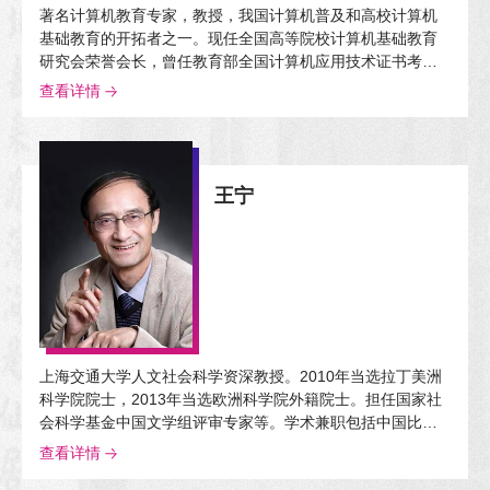
著名计算机教育专家，教授，我国计算机普及和高校计算机
基础教育的开拓者之一。现任全国高等院校计算机基础教育
研究会荣誉会长，曾任教育部全国计算机应用技术证书考试
委员会主任委员。曾获国家科技进步奖、国家级教学成果
查看详情
奖，获评“全国先进科普工作者”和“北京市有突出贡献的专
家”。
王宁
上海交通大学人文社会科学资深教授。2010年当选拉丁美洲
科学院院士，2013年当选欧洲科学院外籍院士。担任国家社
会科学基金中国文学组评审专家等。学术兼职包括中国比较
文学学会会长，中国中外文艺理论学会副会长，中国文艺理
查看详情
论学会副会长等。研究领域为现代性理论、后现代主义、全