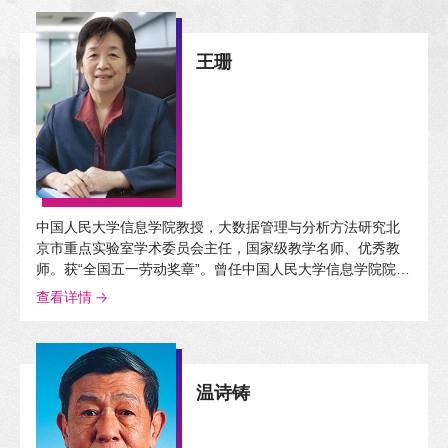
球化与文化问题、世界文学、翻译学等。
王珊
中国人民大学信息学院教授，大数据管理与分析方法研究北
京市重点实验室学术委员会主任，国家级教学名师、优秀教
师。获“全国五一劳动奖章”。曾任中国人民大学信息学院院
长、中国计算机学会副理事长、中国计算机学会数据库专业
查看详情
委员会主任等。长期从事数据库方向的教学、研发工作；主
持和承担国家科研项目50多项，发表论文300余篇，出版著作
30多部。
温诗铸