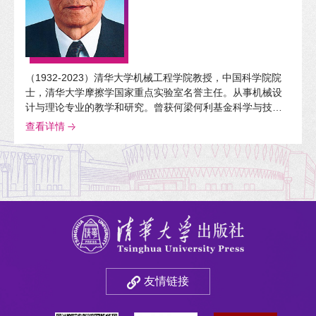
（1932-2023）清华大学机械工程学院教授，中国科学院院
士，清华大学摩擦学国家重点实验室名誉主任。从事机械设
计与理论专业的教学和研究。曾获何梁何利基金科学与技术
进步奖、中国机械工程学会摩擦学分会最高成就奖、机械工
查看详情
程学会科学技术奖以及World Tribology Council颁发的The
2015 TribologyGold Medal等26种奖项。出版学术著作《摩
擦学原理》《界面力学》等7部。
友情链接