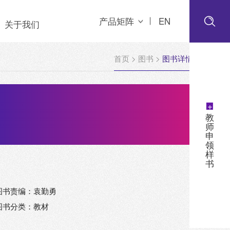
产品矩阵
EN
关于我们
首页
>
图书
>
图书详情
+
教
师
申
领
样
书
图书责编：袁勤勇
图书分类：教材