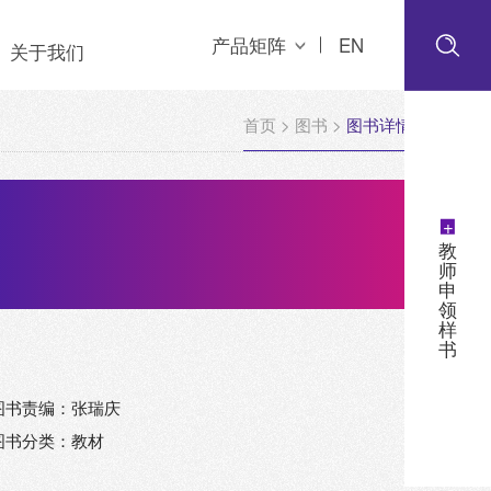
产品矩阵
EN
关于我们
首页
>
图书
>
图书详情
+
教
师
申
领
样
书
图书责编：张瑞庆
图书分类：教材