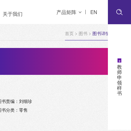
产品矩阵
EN
关于我们
首页
>
图书
>
图书详情
+
教
师
申
领
样
书
图书责编：刘细珍
图书分类：零售