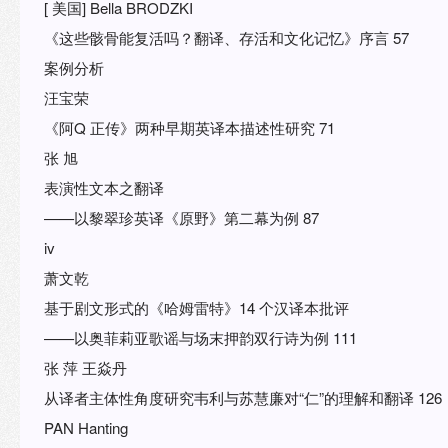
[ 美国] Bella BRODZKI
《这些骸骨能复活吗？翻译、存活和文化记忆》序言 57
案例分析
汪宝荣
《阿Q 正传》两种早期英译本描述性研究 71
张 旭
表演性文本之翻译
——以黎翠珍英译《原野》第二幕为例 87
iv
萧文乾
基于剧文形式的《哈姆雷特》14 个汉译本批评
——以奥菲莉亚歌谣与场末押韵双行诗为例 111
张 萍 王焱丹
从译者主体性角度研究韦利与苏慧廉对“仁”的理解和翻译 126
PAN Hanting