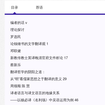
域的最新成果，聚文论道 跨文化：着眼于将翻译
目录
荐语
编者的话 v
理论探讨
罗选民
论钱锺书的文学翻译观 1
邓联健
新教传教士英译晚清官府文件析论 17
蔡新乐
翻译哲学的阴阳之道：
从“明”看儒家思想之于翻译的意义 29
周领顺 陈 慧
译者语言与译文语言的地缘关系
——以杨必译《名利场》中吴语运用为例 46