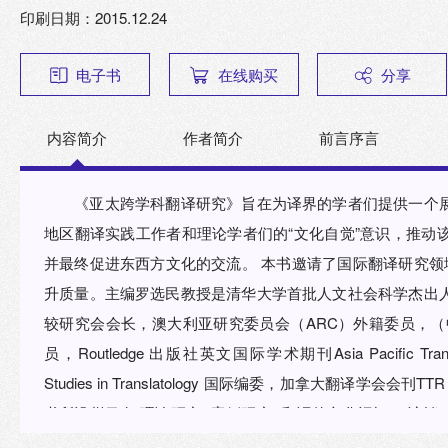
印刷日期：2015.12.24
电子书
在线购买
分享
内容简介
作者简介
前言序言
《亚太跨学科翻译研究》旨在为译界的学者们提供一个
地区翻译实践工作者和理论学者们的“文化自觉”意识，推动
并最终促进东西方文化的交流。 本书邀请了国际翻译研究领域著名学者组成编委会, 通过严格的匿名评审制度来提
升质量。主编罗选民教授是清华大学首批人文社会科学杰出
较研究会会长，澳大利亚研究委员会（ARC）外籍委员，（
员，Routledge 出版社英文国际学术期刊Asia Pacific Translation
Studies in Translatology 国际编委，加拿大翻译学
书所设栏目有“理论研究”“案例研究”“翻译的文化记忆”（访谈
特色： 跨学科：强调翻译研究与其他人文社会学科的互通互融，究理探新 跨地域：关注全球在亚太地区翻译研究领