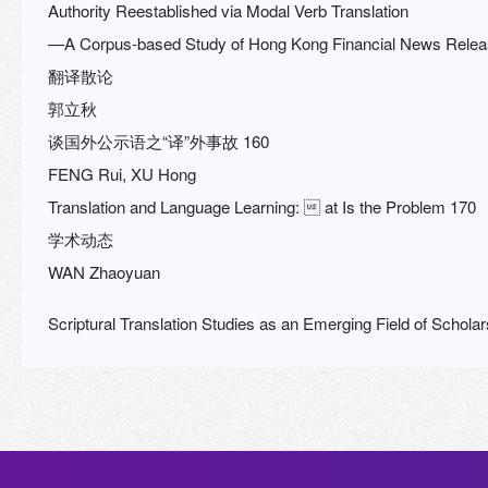
Authority Reestablished via Modal Verb Translation
—A Corpus-based Study of Hong Kong Financial News Releas
翻译散论
郭立秋
谈国外公示语之“译”外事故 160
FENG Rui, XU Hong
Translation and Language Learning:  at Is the Problem 170
学术动态
WAN Zhaoyuan
Scriptural Translation Studies as an Emerging Field of Scholar