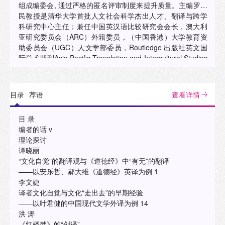
组成编委会, 通过严格的匿名评审制度来提升质量。主编罗选
民教授是清华大学首批人文社会科学杰出人才、翻译与跨学
科研究中心主任；兼任中国英汉语比较研究会会长，澳大利
亚研究委员会（ARC）外籍委员，（中国香港）大学教育资
助委员会（UGC）人文学部委员，Routledge 出版社英文国
际学术期刊Asia Pacific Translation and Intercultural Studies
主编，Perspectives: Studies in Translatology 国际编委，加
拿大翻译学会会刊TTR 国际顾问，以及香港和内地多家核心
刊物的编委。
目录
荐语
查看详情
目 录
编者的话 v
理论探讨
谭晓丽
“文化自觉”的翻译观与《道德经》中“有无”的翻译
——以安乐哲、郝大维《道德经》英译为例 1
李文婕
译者文化自觉与文化“走出去”的早期经验
——以叶君健的中国现代文学外译为例 14
洪 涛
《红楼梦》的“创译”