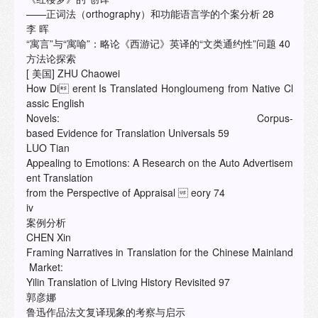
——正词法（orthography）和功能语言学的个案分析 28
李 晖
“寓言”与“寓喻”：略论《西游记》英译的“文类通约性”问题 40
方法论探索
[ 美国] ZHU Chaowei
How Di erent Is Translated Hongloumeng from Native Cl
assic English
Novels: Corpus-
based Evidence for Translation Universals 59
LUO Tian
Appealing to Emotions: A Research on the Auto Advertisem
ent Translation
from the Perspective of Appraisal  eory 74
iv
案例分析
CHEN Xin
Framing Narratives in Translation for the Chinese Mainland
Market:
Yilin Translation of Living History Revisited 97
郭彦娜
鲁迅作品法文复译现象的考察与启示