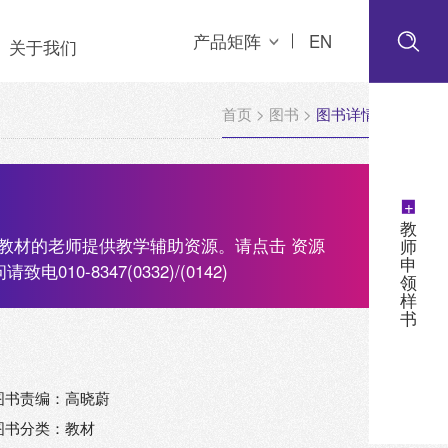
产品矩阵
EN
关于我们
首页
>
图书
>
图书详情
+
教
教材的老师提供教学辅助资源。请点击 资源
师
申
-8347(0332)/(0142)
领
样
书
图书责编：高晓蔚
图书分类：教材