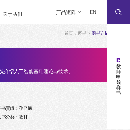
产品矩阵
EN
关于我们
首页
>
图书
>
图书详情
+
教
统介绍人工智能基础理论与技术。
师
申
领
样
书
图书责编：孙亚楠
图书分类：教材