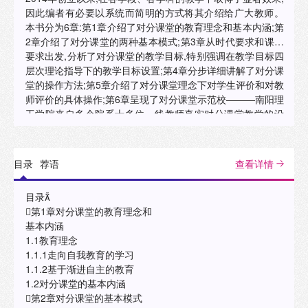
因此编者有必要以系统而简明的方式将其介绍给广大教师。
本书分为6章:第1章介绍了对分课堂的教育理念和基本内涵;第
2章介绍了对分课堂的两种基本模式;第3章从时代要求和课程
要求出发,分析了对分课堂的教学目标,特别强调在教学目标四
层次理论指导下的教学目标设置;第4章分步详细讲解了对分课
堂的操作方法;第5章介绍了对分课堂理念下对学生评价和对教
师评价的具体操作;第6章呈现了对分课堂示范校———南阳理
工学院来自多个院系十多位一线教师真实对分课堂教学的设
计案例。 本书精练简洁、结构清晰、案例多样,涵盖了对分课
堂实操的多种设计模式,适合高校一线教师、教师发展培训人
员、教育教学管理人员,以及所有关心教育教学发展的读者阅
目录
荐语
查看详情
读和参考。"
目录
第1章对分课堂的教育理念和
基本内涵
1.1教育理念
1.1.1走向自我教育的学习
1.1.2基于渐进自主的教育
1.2对分课堂的基本内涵
第2章对分课堂的基本模式