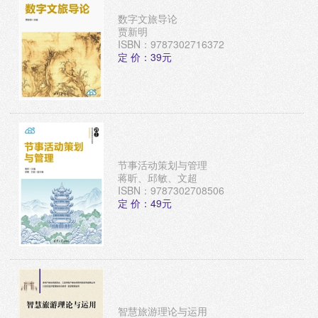
数字文旅导论
贾新明
ISBN：9787302716372
定 价：39元
节事活动策划与管理
蒋昕、邱敏、文超
ISBN：9787302708506
定 价：49元
智慧旅游理论与运用