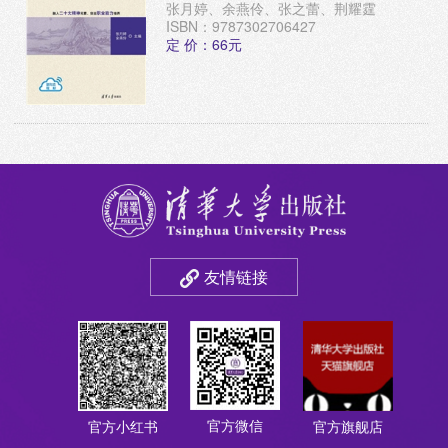
张月婷、余燕伶、张之蕾、荆耀霆
ISBN：9787302706427
定 价：66元
友情链接
官方微信
官方小红书
官方旗舰店