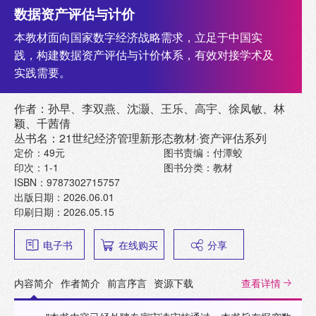
数据资产评估与计价
本教材面向国家数字经济战略需求，立足于中国实
践，构建数据资产评估与计价体系，有效对接学术及
实践需要。
作者：孙早、李双燕、沈灏、王乐、高宇、徐凤敏、林
颖、千茜倩
丛书名：21世纪经济管理新形态教材·资产评估系列
定价：49元
图书责编：付潭蛟
印次：1-1
图书分类：教材
ISBN：9787302715757
出版日期：2026.06.01
印刷日期：2026.05.15
电子书
在线购买
分享
内容简介
作者简介
前言序言
资源下载
查看详情