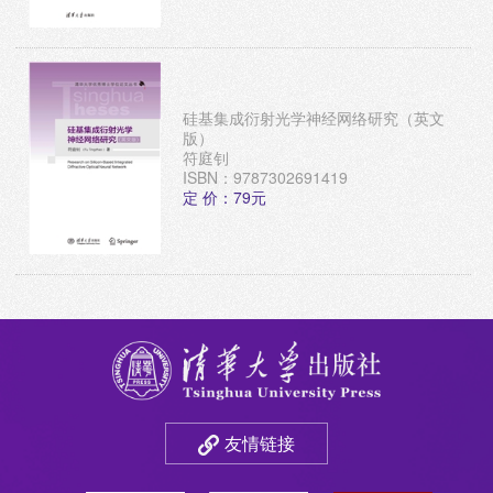
硅基集成衍射光学神经网络研究（英文
版）
符庭钊
ISBN：9787302691419
定 价：79元
友情链接