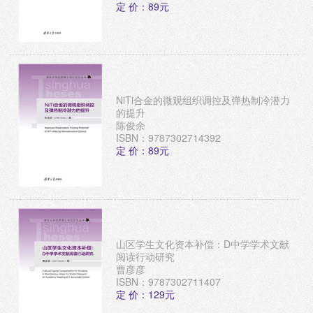
定 价：89元
NiTi合金的微观组织调控及弹热制冷潜力
的提升
陈俊余
ISBN：9787302714392
定 价：89元
山区学生文化资本补偿：D中学学术文献
阅读行动研究
曹彦彦
ISBN：9787302711407
定 价：129元