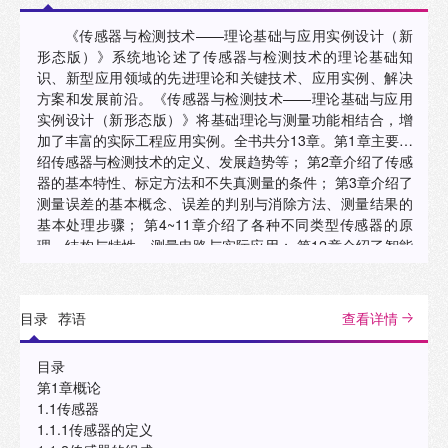
《传感器与检测技术——理论基础与应用实例设计（新
形态版）》系统地论述了传感器与检测技术的理论基础知
识、新型应用领域的先进理论和关键技术、应用实例、解决
方案和发展前沿。《传感器与检测技术——理论基础与应用
实例设计（新形态版）》将基础理论与测量功能相结合，增
加了丰富的实际工程应用实例。全书共分13章。第1章主要介
绍传感器与检测技术的定义、发展趋势等； 第2章介绍了传感
器的基本特性、标定方法和不失真测量的条件； 第3章介绍了
测量误差的基本概念、误差的判别与消除方法、测量结果的
基本处理步骤； 第4~11章介绍了各种不同类型传感器的原
理、结构与特性、测量电路与实际应用； 第12章介绍了智能
传感技术，第13章介绍了检测系统的抗干扰技术。 《传感器
与检测技术——理论基础与应用实例设计（新形态版）》可
作为高等院校测控技术与仪器、自动化、电气工程与自动
目录
荐语
查看详情
化、机械设计制造及其自动化、通信工程、计算机应用等专
业的教材，也可供从事传感器与检测技术相关领域应用和设
目录
计开发的研究人员、工程技术人员参考。
第1章概论
1.1传感器
1.1.1传感器的定义