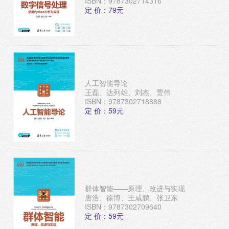
ISBN：9787302714316
定 价：79元
人工智能导论
王磊、达列雄、刘杰、贾伟
ISBN：9787302718888
定 价：59元
群体智能——原理、改进与实现
唐浩、徐博、王咸鹏、张卫东
ISBN：9787302709640
定 价：59元