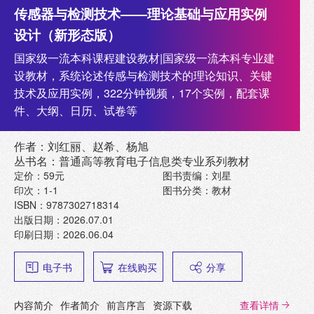
传感器与检测技术——理论基础与应用实例
设计（新形态版）
国家级一流本科课程建设教材|国家级一流本科专业建
设教材，系统论述传感与检测技术的理论知识、关键
技术及应用实例，322分钟视频，17个实例，配套课
件、大纲、日历、试卷等
作者：刘红丽、赵希、杨旭
丛书名：普通高等教育电子信息类专业系列教材
定价：59元
图书责编：刘星
印次：1-1
图书分类：教材
ISBN：9787302718314
出版日期：2026.07.01
印刷日期：2026.06.04
电子书
在线购买
分享
内容简介
作者简介
前言序言
资源下载
查看详情