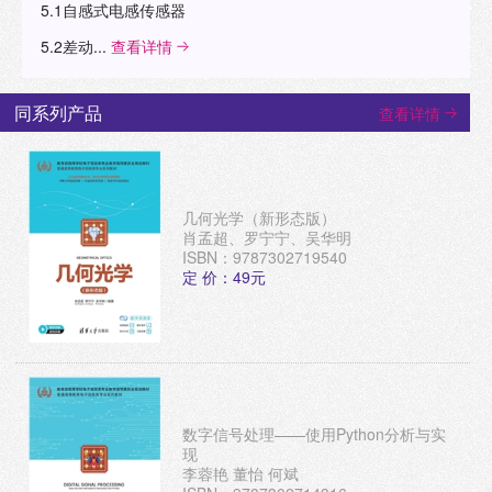
5.1自感式电感传感器
5.2差动...
查看详情
同系列产品
查看详情
几何光学（新形态版）
肖孟超、罗宁宁、吴华明
ISBN：9787302719540
定 价：49元
数字信号处理——使用Python分析与实
现
李蓉艳 董怡 何斌