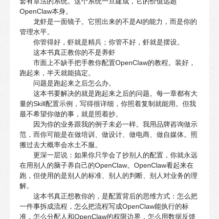
套有章法的系统。这个系统一旦建成，它的价值远超
OpenClaw本身。
龙虾是一面镜子。它照出来的不是AI的能力，而是你的
管理水平。
你管得好，虾就是精兵；你管不好，虾就是摆设。
这本书真正教你的不是养虾
市面上不缺手把手教你配置OpenClaw的教程。装好，
跑起来，半天就能搞定。
问题是跑起来之后怎么办。
这本书要解决的就是跑起来之后的问题。每一章都有大
量的Skill配置示例，写得很详细，你照着复制就能用。但我
最不希望你做的事，就是照着抄。
因为你的业务跟我的例子未必一样。我用品牌咨询做示
范，而你可能是在做培训、做设计、做电商、做自媒体。照
搬过去大概率会水土不服。
更深一层说：如果你只学会了抄别人的配置，你就永远
在用别人的脑子养自己的OpenClaw。OpenClaw看起来在
跑，但使用的是别人的标准、别人的判断、别人对业务的理
解。
这本书真正想教你的，是配置背后的思维方式：怎么把
一件事拆成流程，怎么把流程写成OpenClaw能执行的标
准，怎么分配人和OpenClaw的权限边界，怎么用数据反馈