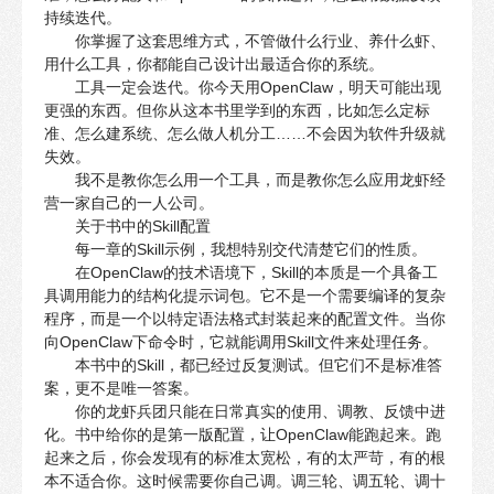
持续迭代。
你掌握了这套思维方式，不管做什么行业、养什么虾、
用什么工具，你都能自己设计出最适合你的系统。
工具一定会迭代。你今天用OpenClaw，明天可能出现
更强的东西。但你从这本书里学到的东西，比如怎么定标
准、怎么建系统、怎么做人机分工……不会因为软件升级就
失效。
我不是教你怎么用一个工具，而是教你怎么应用龙虾经
营一家自己的一人公司。
关于书中的Skill配置
每一章的Skill示例，我想特别交代清楚它们的性质。
在OpenClaw的技术语境下，Skill的本质是一个具备工
具调用能力的结构化提示词包。它不是一个需要编译的复杂
程序，而是一个以特定语法格式封装起来的配置文件。当你
向OpenClaw下命令时，它就能调用Skill文件来处理任务。
本书中的Skill，都已经过反复测试。但它们不是标准答
案，更不是唯一答案。
你的龙虾兵团只能在日常真实的使用、调教、反馈中进
化。书中给你的是第一版配置，让OpenClaw能跑起来。跑
起来之后，你会发现有的标准太宽松，有的太严苛，有的根
本不适合你。这时候需要你自己调。调三轮、调五轮、调十