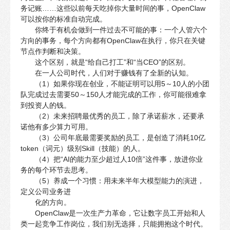
务记账……这些以前每天吃掉你大量时间的事，OpenClaw
可以按你的标准自动完成。
你终于有机会做到一件过去不可能的事：一个人管六个
方向的事务，每个方向都有OpenClaw在执行，你只在关键
节点作判断和决策。
这个区别，就是“给自己打工”和“当CEO”的区别。
在一人公司时代，人们对于赚钱有了全新的认知。
（1）如果你现在创业，不能证明可以用5～10人的小团
队完成过去需要50～150人才能完成的工作，你可能很难拿
到投资人的钱。
（2）未来招聘最优秀的员工，除了承诺薪水，还要承
诺他有多少算力可用。
（3）公司年底最需要奖励的员工，是创造了消耗10亿
token（词元）级别Skill（技能）的人。
（4）把“AI的能力至少超过人10倍”这件事，放进你业
务的每个环节去思考。
（5）养成一个习惯：用未来半年大模型能力的演进，
定义公司业务进
化的方向。
OpenClaw是一次生产力革命，它让数字员工开始和人
类一起竞争工作岗位，我们别无选择，只能拥抱这个时代。