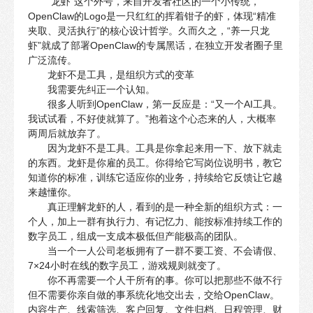
“龙虾”这个外号，来自开发者社区的一个小传统，
OpenClaw的Logo是一只红红的挥着钳子的虾，体现“精准
夹取、灵活执行”的核心设计哲学。久而久之，“养一只龙
虾”就成了部署OpenClaw的专属黑话，在独立开发者圈子里
广泛流传。
龙虾不是工具，是组织方式的变革
我需要先纠正一个认知。
很多人听到OpenClaw，第一反应是：“又一个AI工具。
我试试看，不好使就算了。”抱着这个心态来的人，大概率
两周后就放弃了。
因为龙虾不是工具。工具是你拿起来用一下、放下就走
的东西。龙虾是你雇的员工。你得给它写岗位说明书，教它
知道你的标准，训练它适应你的业务，持续给它反馈让它越
来越懂你。
真正理解龙虾的人，看到的是一种全新的组织方式：一
个人，加上一群有执行力、有记忆力、能按标准持续工作的
数字员工，组成一支成本极低但产能极高的团队。
当一个一人公司老板拥有了一群不要工资、不会请假、
7×24小时在线的数字员工，游戏规则就变了。
你不再需要一个人干所有的事。你可以把那些不做不行
但不需要你亲自做的事系统化地交出去，交给OpenClaw。
内容生产、线索筛选、客户回复、文件归档、日程管理、财