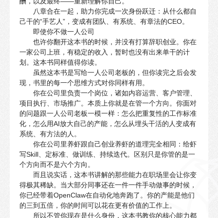
酬，以及最终——重新理解你自己。
八章合在一起，助力你完成一次身份跃迁：从什么都自
己干的“手艺人”，变成有团队、有系统、有章法的CEO。
即使你不做一人公司
也许你翻开这本书的时候，并没有打算辞职创业。你在
一家公司上班，有稳定的收入，暂时也没有出来单干的计
划。这本书同样值得你读。
虽然这本书是写给一人公司老板的，但你读完之后会发
现，书里的每一个思维方式对你同样有用。
你在公司里负责一个岗位，诸如内容运营、客户管理、
项目执行、市场推广。本质上你就是在管一个方向。你面对
的问题跟一人公司老板一模一样：怎么把重复性的工作标准
化，怎么用AI放大自己的产能，怎么从埋头干活的人变成有
系统、有方法的人。
你在公司里养虾跟自己创业养虾的道理完全相同：给虾
写Skill、定标准、做训练、持续迭代。区别只是你管的是一
个方向而不是六个方向。
而且说实话，这本书讲解的那些能力在职场里会让你变
得极其稀缺。当大部分同事还在一件一件手动做事的时候，
你已经带着OpenClaw在自动化地奔跑了。你的产能是他们
的三到五倍，你的时间可以花在更有价值的工作上。
所以不管你现在是什么身份，这本书教你的核心能力都