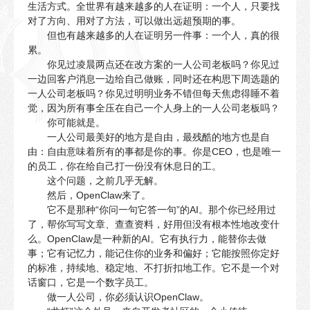
生活方式。全世界有越来越多的人在证明：一个人，只要找
对了方向、用对了方法，可以做出远超预期的事。
但也有越来越多的人在证明另一件事：一个人，真的很
累。
你见过凌晨两点还在改方案的一人公司老板吗？你见过
一边回客户消息一边给自己做账，同时还在构思下周选题的
一人公司老板吗？你见过明明业务不错但每天焦虑得睡不着
觉，因为所有事全压在自己一个人身上的一人公司老板吗？
你可能就是。
一人公司最美好的地方是自由，最残酷的地方也是自
由：自由意味着所有的事都是你的事。你是CEO，也是唯一
的员工，你在给自己打一份没有休息日的工。
这个问题，之前几乎无解。
然后，OpenClaw来了。
它不是那种“你问一句它答一句”的AI。那个你已经用过
了，帮你写写文章、查查资料，好用但没有根本性地改变什
么。OpenClaw是一种新的AI。它有执行力，能替你去做
事；它有记忆力，能记住你的业务和偏好；它能按照你定好
的标准，持续地、稳定地、不打折扣地工作。它不是一个对
话窗口，它是一个数字员工。
做一人公司，你必须认识OpenClaw。