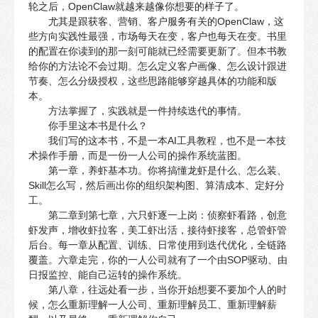
轮之后，OpenClaw就越来越像你想要的样子了。
尤其是跟获客、营销、客户服务有关的OpenClaw，这
些方向实践性最强，市场每天在变，客户也每天在变。书里
的配置在你读到的那一刻可能就已经需要更新了。但本书教
给你的方法论不会过期。怎么定义客户画像、怎么设计跟进
节奏、怎么分级授权，这些思路能够穿越具体的功能和版
本。
方法掌握了，实践就是一件持续迭代的事情。
你手里这本书是什么？
我们写的这本书，不是一本AI工具教程，也不是一本技
术操作手册，而是一份一人公司的操作系统蓝图。
第一章，养虾基本功。你将搞懂龙虾是什么、怎么装、
Skill怎么写，然后画出你的组织架构图、算清成本、定好分
工。
第二章到第七章，六只虾逐一上岗：侦察虾看路，创意
虾发声，增收虾拉客，美工虾出活，接待虾接客，总管虾管
后台。每一章从配置、训练、日常使用到迭代优化，全链路
覆盖。六章走完，你的一人公司就有了一个由SOP驱动、由
日报监控、能自己运转的操作系统。
第八章，往远处看一步，当你开始想要不要加个人的时
候，怎么重新理解一人公司、重新理解员工、重新理解薪