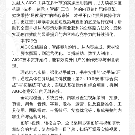
别融入 AIGC 工具在多环节的实操应用指南，助力读者深度
构建 “技术 + 创意 + 智能” 三位一体的内容创作思维框架。
始终秉持“易教易学”的核心宗旨，本书不仅传授具体操作方
法，更注重引导读者洞悉短视频与直播的底层运行逻辑，帮
助其全面掌握从内容策划到商业获利的全链路方法论，最终
实现创作效能的显著提升与内容核心竞争力的持续强化。
本书特色
AIGC全线融合，智能赋能创作。从内容生成、素材设
计、脚本撰写，到运营优化、直播辅助、数字人制作，
AIGC技术贯穿始终，能有效提升用户的创作效率与创意表
现。
理论结合实操，强化动手能力。书中安排的“动手练”环
节，通过具体任务巩固关键技能；第2～10章安排“综合实
战”与“拓展练习”板块，实现从基础操作到综合项目，再到
AIGC创意设计的无缝衔接。
全流程覆盖，系统提升。内容涵盖短视频策划、拍摄、
剪辑、调色、音频、字幕、发布、运营，以及直播准备、工
具使用、团队搭建、带货技巧、复盘优化等，形成完整的内
容生产与运营闭环。
图解+视频，轻松自学。全书采用步骤图解与视频演示
相结合的方式，复杂操作一目了然，扫码可观看实操视频，