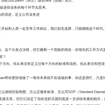
10亿token（词元）级别Skill（技能）的人。
事，放进你业务的每个环节去思考。
力的演进，定义公司业务进
字员工开始和人类一起竞争工作岗位，我们别无选择，只能拥抱这个时代
。
活来的。这个出发点没错，但它藏着一个危险的假设：你现在的工作方
呢？
个方向。你从来没有定义过每个方向的标准和流程。你从来没有想清
law帮你更快地做了一堆你本来就不应该做的事。你还是很忙，只是忙
组织架构图、怎么定服务标准、怎么写SOP（Standard Operatin
有直接关系，但它们决定了你的龙虾兵团到底是一支训练有素的精兵，