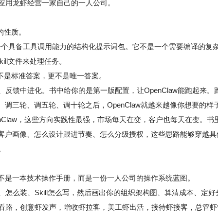
应用龙虾经营一家自己的一人公司。
的性质。
的本质是一个具备工具调用能力的结构化提示词包。它不是一个需要编译
kill文件来处理任务。
们不是标准答案，更不是唯一答案。
反馈中进化。书中给你的是第一版配置，让OpenClaw能跑起来
调三轮、调五轮、调十轮之后，OpenClaw就越来越像你想要的样
nClaw，这些方向实践性最强，市场每天在变，客户也每天在变。
客户画像、怎么设计跟进节奏、怎么分级授权，这些思路能够穿越具
。
也不是一本技术操作手册，而是一份一人公司的操作系统蓝图。
怎么装、Skill怎么写，然后画出你的组织架构图、算清成本、定好
看路，创意虾发声，增收虾拉客，美工虾出活，接待虾接客，总管虾