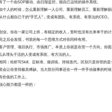
有了一个由SOP驱动、由日报监控、能自己运转的操作系统。
加个人的时候，怎么重新理解一人公司、重新理解员工、重新理解薪
什么都自己干的“手艺人”，变成有团队、有系统、有章法的CEO。
创业。你在一家公司上班，有稳定的收入，暂时也没有出来单干的计
完之后会发现，书里的每一个思维方式对你同样有用。
客户管理、项目执行、市场推广。本质上你就是在管一个方向。你面
怎么从埋头干活的人变成有系统、有方法的人。
同：给虾写Skill、定标准、做训练、持续迭代。区别只是你管的
会让你变得极其稀缺。当大部分同事还在一件一件手动做事的时候，你
有价值的工作上。
核心能力都是一样的：