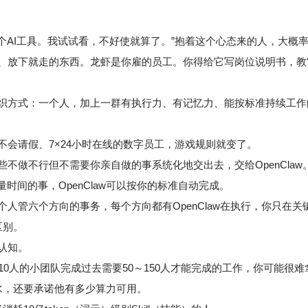
又一个AI工具。我试试看，不好使就算了。”抱着这个心态来的人，大概
、放下就走的东西。龙虾是你雇的员工。你得给它写岗位说明书，教
织方式：一个人，加上一群有执行力、有记忆力、能按标准持续工作
会请假、7×24小时在线的数字员工，游戏规则就变了。
不做不行但不需要你亲自做的事系统化地交出去，交给OpenCla
时间的事，OpenClaw可以按你的标准自动完成。
人管六个方向的事务，每个方向都有OpenClaw在执行，你只在关
区别。
认知。
10人的小团队完成过去需要50～150人才能完成的工作，你可能很
水，还要承诺他有多少算力可用。