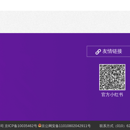
友情链接
官方小红书
 京ICP备10035462号
京公网安备11010802042911号
联系方式（010）627769