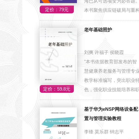
海已从可选项变为必答题
定价：79元
本书聚焦供应链破局与重
这一核心命...
老年基础照护
刘爽 许福子 侯晓霞
"本书依据教育部发布的智
慧健康养老服务与管理专
教学标准编写，突出职业
定价：59.8元
色，强化职业技能培养和
业素养培育...
基于华为eNSP网络设备配
置与管理实验教程
李锋 莫乐群 钟志平