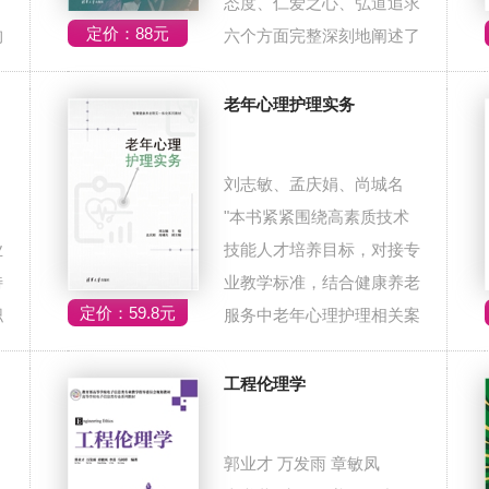
。
态度、仁爱之心、弘道追求
定价：88元
构
六个方面完整深刻地阐述了
中国特有的...
老年心理护理实务
刘志敏、孟庆娟、尚城名
"本书紧紧围绕高素质技术
业
技能人才培养目标，对接专
特
业教学标准，结合健康养老
定价：59.8元
职
服务中老年心理护理相关案
例，进行教...
工程伦理学
郭业才 万发雨 章敏凤