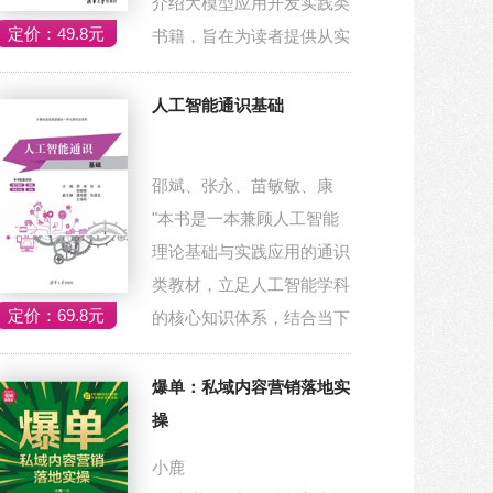
介绍大模型应用开发实践类
定价：49.8元
书籍，旨在为读者提供从实
践落地的全...
人工智能通识基础
邵斌、张永、苗敏敏、康
"本书是一本兼顾人工智能
理论基础与实践应用的通识
类教材，立足人工智能学科
定价：69.8元
的核心知识体系，结合当下
技术发展趋...
爆单：私域内容营销落地实
操
小鹿