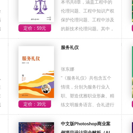
本书共8章，涵盖工程中的
验
伦理问题、工程中知识产权
循
保护伦理问题、工程中涉及
定价：59元
础
的新技术伦理问题。其中，
工程中的伦...
服务礼仪
张东娜
以
"《服务礼仪》共包含五个
柱
情境，分别为服务行业入
求
职、塑造优雅职业形象、精
定价：39元
域
练文明服务语言、合礼进行
岗位接待和友...
中文版Photoshop商业案
例项目设计完全解析（AI赋