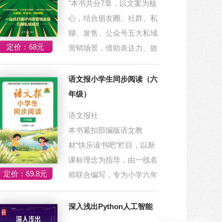
"本书共分7章，以文案为核
心，结合朋友圈、社群、私
聊、发售、公众号五大私域
定价：68元
营销场景，借助表达力、故
事力、营销...
语文报小学生同步阅读（六
年级）
语文报社
本书紧扣部编版语文教
材“快乐读书吧”栏目，以新
课标理念为指导，由一线名
定价：69.8元
师联合编写，专为小学六年
级学生打造。...
深入浅出Python人工智能