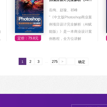
能版）
岳绚、赵璇、祁峰
"《中文版Photoshop商业案
例项目设计完全解析（AI赋
的
能版）》是一本商业设计案
定价：79.8元
从
例教程，全方位讲解
Photoshop与AI（...
2
3
...
275
1
>
确定