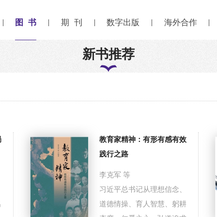
图 书
期 刊
数字出版
海外合作
新书推荐
局
教育家精神：有形有感有效
践行之路
李克军 等
习近平总书记从理想信念、
出
道德情操、育人智慧、躬耕