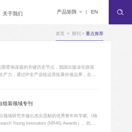
产品矩阵
EN
关于我们
首页
>
期刊
>
重点推荐
五”蓝图擘画谋篇的关键历史节点，我国出版业在政策
生产力，通过IP全产业链运营拓展价值边界，在服
一年出版行业的发展动态，感受这一年出版的精
版业从数字化升级转向深度数字化转型的关键节点。
专业、组织三大再造破局。转型将推动大...
料自组装领域专刊
沿领域研究并做出杰出贡献的优秀青年科学家,《纳
ng Innovators (NR45) Awards）。此奖
员会严格评选，最终获奖人为有望实现重大科研突