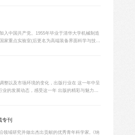
R45 Awards) 每年按照科研领域授予最多45
年3月加入中国共产党。1955年毕业于清华大学机械制造
学国家重点实验室(后更名为高端装备界面科学与技术
。温诗铸院士是国内开展摩擦学研究的先驱者之一，带
，发展出了具有“清华特色”、独树一帜的“非等
工程实际问题...
的调整以及市场环境的变化，出版行业在 这一年中呈
版行业的发展动态，感受这一年 出版的精彩与魅力，
业，出版体系化创新是关键词，是出版界直面破和立
出版体系化创新的理论和逻辑，实践性凸显出版体系
对2024年度图书出版的盘点...
域专刊
沿领域研究并做出杰出贡献的优秀青年科学家,《纳