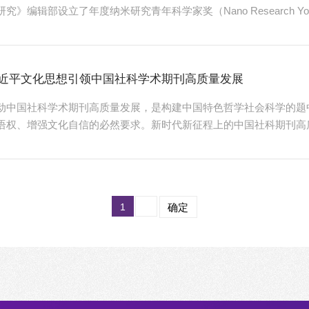
研究》编辑部设立了年度纳米研究青年科学家奖（Nano Research Young I
《纳米研究》编委会中一线科学家推荐、由奖项委员会严格评选，最
力做出巨大贡献、现已取得杰出成就的青年科学家。纳米研究青年科学家奖 
5位年龄不超过45岁的优秀青年科研人员。我们非常荣幸...
近平文化思想引领中国社科学术期刊高质量发展
动中国社科学术期刊高质量发展，是构建中国特色哲学社会科学的题
语权、增强文化自信的必然要求。新时代新征程上的中国社科期刊高
、精品性、传承性、引领性四个方面的特征入手。中华性即以习近平
期刊高质量发展的基础；精品性要以提升“综合刊力”打造中国社科学
传承与文明互鉴，构建社科学术期刊服务学术生产“全流程”；引领性
。...
1
确定