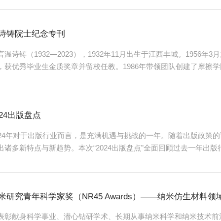
、在该领域具有潜力做出巨大贡献的青年科学家。纳米研究青年科学家奖 (N
年龄不超过45岁的优秀青年科研人员。我们非常荣幸地...
诗铸院士纪念专刊
言温诗铸（1932—2023），1932年11月出生于江西丰城。1956
，获优秀毕业生金质奖章并留校任教。1986年带领团队创建了摩擦
国重点实验室)，并担任首任主任。1999年当选为中国科学院院士
团队在国内率先开展了弹流润滑理论及数值计算和实验测试方面的研究
、非牛顿、非稳态、非光滑”的“四非模型”，使弹流润滑计算更加贴近于
024出版盘点
024年对于出版行业而言，是充满机遇与挑战的一年。随着出版政策
出诸多新特点与新趋势。本次“2024出版盘点”全面回顾过去一年出
结不足，旨在为未来发展提供参考与借鉴。盘点2024年的图书出版
答题的答案。紧迫性反映出版体 系化创新的现实基础，规律性体现
创新的建设路径。梳理出 版体系化创新的紧迫性、规律性和实践性，既是
米研究青年科学家奖（NR45 Awards）——纳米仿生材料领
表彰献身科学事业、潜心钻研学术、长期从事纳米科学和纳米技术前