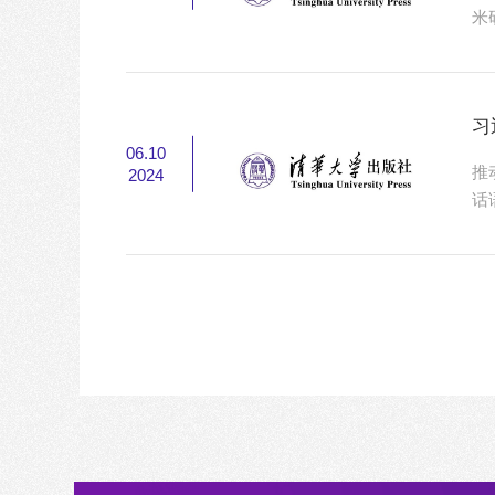
米
由
潜
4
习
06.10
推
2024
话
性
术
化
平”