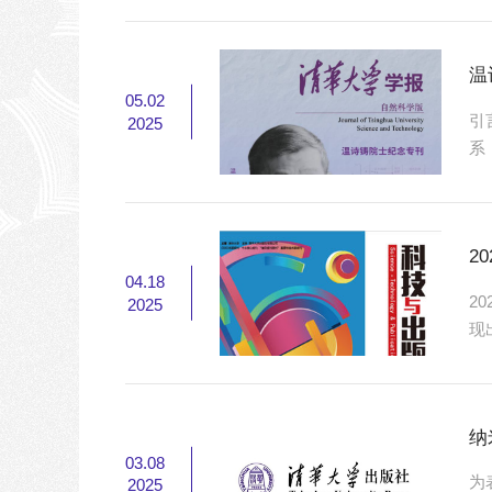
破
位
温
05.02
引
2025
系
全
领
温
2
04.18
2
2025
现
总
必
化
纳
03.08
为
2025