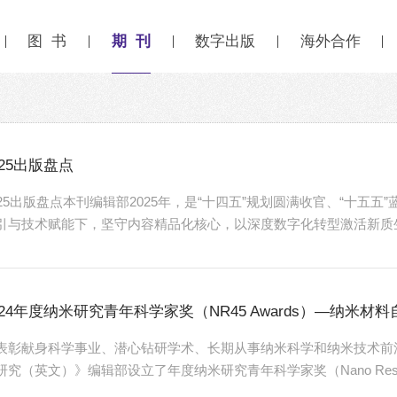
期 刊
图 书
数字出版
海外合作
025出版盘点
025出版盘点本刊编辑部2025年，是“十四五”规划圆满收官、“十五
引与技术赋能下，坚守内容精品化核心，以深度数字化转型激活新质
公共文化、推动文化走出去等领域多点突破。本期专题全面回顾过去
，并总结不足，旨在为未来发展提供参考与借鉴。2025年是我国出
前，行业面临身份、生产、管理层面的结构性困境，须通过出版服务、
024年度纳米研究青年科学家奖（NR45 Awards）—纳米材
表彰献身科学事业、潜心钻研学术、长期从事纳米科学和纳米技术前
研究（英文）》编辑部设立了年度纳米研究青年科学家奖（Nano Research You
候选人由《纳米研究（英文）》编委会中一线科学家推荐、由奖项委