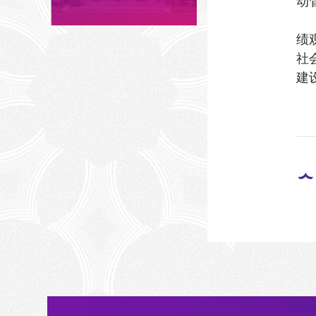
动
绩
社
建