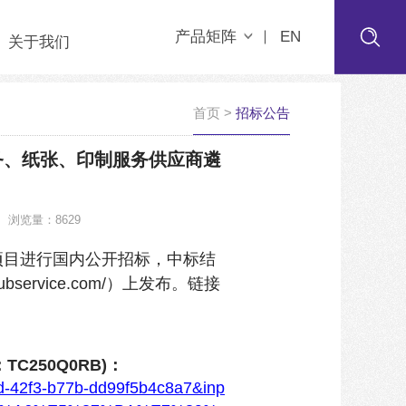
产品矩阵
EN
关于我们
首页
>
招标公告
服务、纸张、印制服务供应商遴
浏览量：8629
项目进行国内公开招标，中标
结
bservice.com/）上发布。
链接
C250Q0RB)：
5ed-42f3-b77b-dd99f5b4c8a7&inp