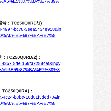
D%A6%E5%87%BA%E7%89%
：TC250Q0RD/1)
：
c34-4997-bc78-3eea5434e918&in
AD%A6%E5%87%BA%E7%8
C250Q0RD/2)
：
46-4257-8ffe-159f372894af&inpv
%A6%E5%87%BA%E7%89%8
C250Q0RA)
：
1ba-4c24-b0be-10d01f3ded70&in
AD%A6%E5%87%BA%E7%8