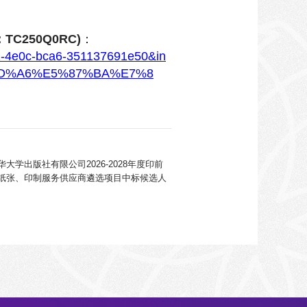
C250Q0RC)
：
ee1-4e0c-bca6-351137691e50&in
AD%A6%E5%87%BA%E7%8
大学出版社有限公司2026-2028年度印前
纸张、印制服务供应商遴选项目中标候选人