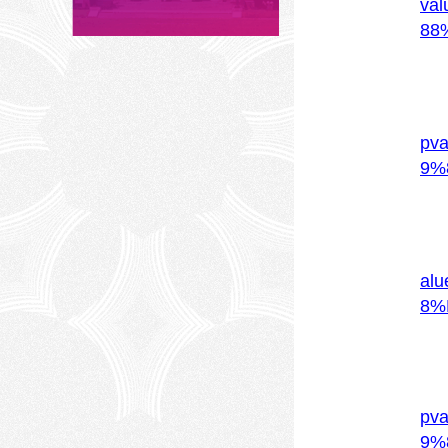
va
88
pv
9%
al
8%
pv
9%