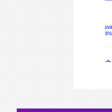
pv
9%