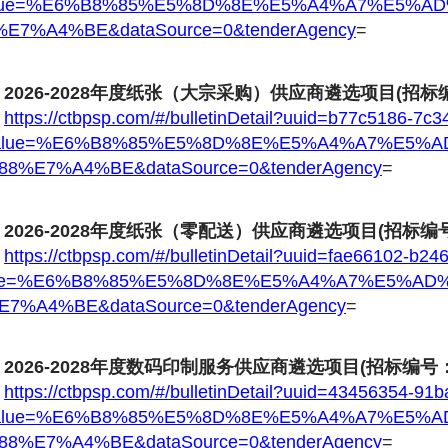
lue=%E6%B8%85%E5%8D%8E%E5%A4%A7%E5%A
%E7%A4%BE&dataSource=0&tenderAgency
=
2026-2028年度纸张（大宗采购）供应商遴选项目(招标编号
https://ctbpsp.com/#/bulletinDetail?uuid=b77c5186-7
alue=%E6%B8%85%E5%8D%8E%E5%A4%A7%E5%
88%E7%A4%BE&dataSource=0&tenderAgency
=
2026-2028年度纸张（零配送）供应商遴选项目(招标编号：T
https://ctbpsp.com/#/bulletinDetail?uuid=fae66102-b2
ue=%E6%B8%85%E5%8D%8E%E5%A4%A7%E5%AD
E7%A4%BE&dataSource=0&tenderAgency
=
2026-2028年度数码印制服务供应商遴选项目(招标编号：T
https://ctbpsp.com/#/bulletinDetail?uuid=43456354-9
alue=%E6%B8%85%E5%8D%8E%E5%A4%A7%E5%
88%E7%A4%BE&dataSource=0&tenderAgency
=