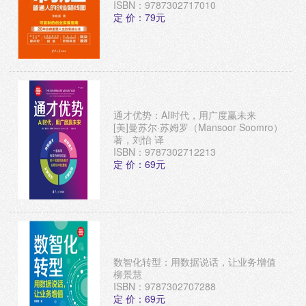
ISBN：9787302717010
定 价：79元
通才优势：AI时代，用广度赢未来
[美]曼苏尔·苏姆罗（Mansoor Soomro）
著，刘怡 译
ISBN：9787302712213
定 价：69元
数智化转型：用数据说话，让业务增值
柳景慧
ISBN：9787302707288
定 价：69元