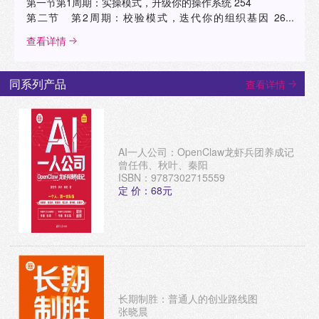
第一节第1周期：实操模式，升级你的操作系统 254
第二节 第2周期：校验模式，迭代你的组织基因 26...
查看详情
同系列产品
查看详情
AI一人公司：OpenClaw龙虾兵团养成记
曾任伟、秋叶、秦阳
ISBN：9787302715559
定 价：68元
长期制胜：普通人的创业路线图
张晓晨