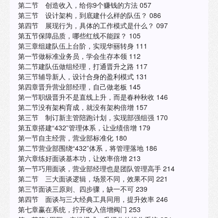
第二节 创造收入，给你9个赚钱的方法 057
第三节 设计架构，到底建什么样的队伍？ 086
第四节 展现行为，具体的工作模式是什么？ 097
第五节保障品质，哪些红线不能踩？ 105
第三章组建队伍上台阶，实现华丽转身 111
第一节做标准业务员，学会生存本领 112
第二节建队伍做组经理，打通晋升之路 117
第三节辅导新人，设计合身的盈利模式 131
第四章晋升营业部经理，自己做老板 145
第一节职级晋升不是直线上升，而是春种秋收 146
第二节没有架构育成，就没有架构倍增 157
第三节 制订新主管陪跑计划，实现部强组强 170
第五章搭建“432”管理体系，让业绩倍增 179
第一节自主经营，营业部标准化 180
第二节营业部围绕“432”体系，将管理落地 186
第六章练好面谈基本功，让效率倍增 213
第一节巧用面谈，营业部经理也是团队管理高手 214
第二节 三大面谈逻辑，场景不同，效果不同 221
第三节面谈三原则、四步骤，缺一不可 239
第四节 面谈与三大经典工具同用，提升效率 246
第七章赢在系统，拧开收入倍增阀门 253