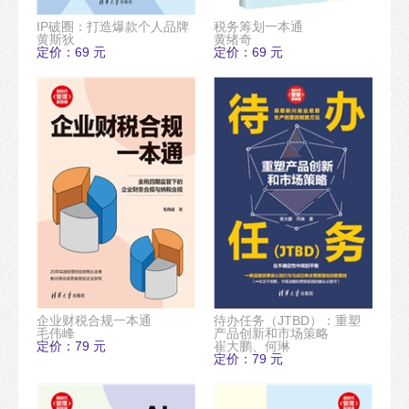
IP破圈：打造爆款个人品牌
税务筹划一本通
黄斯狄
黄绪奇
定价：69 元
定价：69 元
企业财税合规一本通
待办任务（JTBD）：重塑
毛伟峰
产品创新和市场策略
定价：79 元
崔大鹏、何琳
定价：79 元