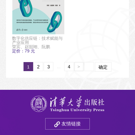
数字化供应链：技术赋能与
产业应用
荣宾、赵韶翊、阮鹏
定价：79 元
2
3
...
4
1
>
确定
友情链接