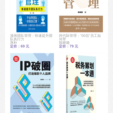
漫画团队管理：快速提升团
跨代际管理：“00后”员工如
队执行力
何带
厚朴
陈晓璐
定价：69 元
定价：79 元