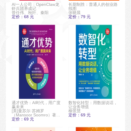
AI一人公司：OpenClaw龙
长期制胜：普通人的创业路
虾兵团养成记
线图
曾任伟、秋叶、秦阳
张晓晨
定价：68 元
定价：79 元
通才优势：AI时代，用广度
数智化转型：用数据说话，
赢未来
让业务增值
[美]曼苏尔·苏姆罗
柳景慧
（Mansoor Soomro）著，
定价：69 元
定价：69 元
刘怡 译