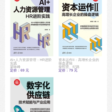
AI+人力资源管理：HR进阶
资本运作II：高增长企业的
实践
操盘逻辑
梁咏峰
柴熙贤、纪路
定价：69 元
定价：79 元