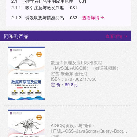
2.1 心理学在广告中的应用原理 031
2.1.1 吸引注意与激发兴趣 031
2.1.2 诱发联想与情感共鸣 033...
查看详情
同系列产品
查看详情
数据库原理及应用标准教程
（MySQL+AIGC版）（微课视频版）
贺蕾 朱会东 金松河
ISBN：9787302717850
定 价：69.8元
AIGC网页设计与制作：
HTML+CSS+JavaScript+jQuery+Bootstrap+
课视频版）
卢来