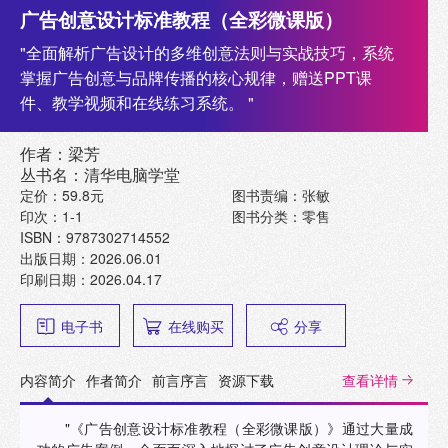
广告创意设计标准教程（全彩微课版）
"全面解析广告设计的多维创意法则与实战技巧，系统
掌握广告创意与品牌传播的核心规律，赠送PPT课
件、教学视频和在线练习系统。 "
作者：梁芳
丛书名：清华电脑学堂
定价：59.8元
图书责编：张敏
印次：1-1
图书分类：零售
ISBN：9787302714552
出版日期：2026.06.01
印刷日期：2026.04.17
电子书
在线购买
分享
内容简介
作者简介
前言序言
资源下载
查看详情
"《广告创意设计标准教程（全彩微课版）》通过大量成