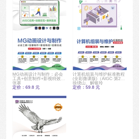
MG动画设计与制作：必会
计算机组装与维护标准教程
工具+创意制作+影视特效
(全彩微课版)（AIGC·第2
+后期合成（AIGC全彩微课
张搴
版）
徐绕山、解银玲
版）
定价：69.8 元
定价：59.8 元