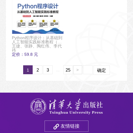
Python程序设计：从基础到
人工智能实践标准教程（微
课视频版）
王捷、张静、陶红伟、李代
祎
定价：59.8 元
2
3
...
25
1
>
确定
友情链接