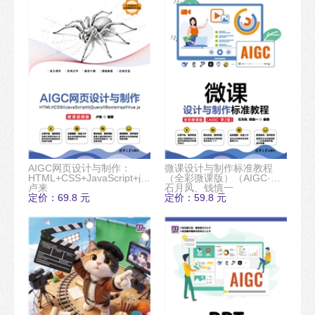
AIGC网页设计与制作：
微课设计与制作标准教程
HTML+CSS+JavaScript+jQuery+Bootstrap+Vue.js（微
（全彩微课版）（AIGC·第2
课视频版）
卢来
版）
石月凤、钱慎一
定价：69.8 元
定价：59.8 元