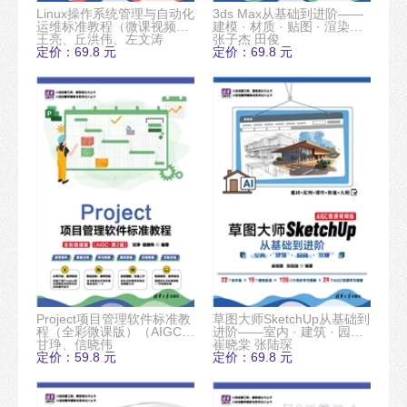
Linux操作系统管理与自动化
3ds Max从基础到进阶——
运维标准教程（微课视频
建模 · 材质 · 贴图 · 渲染
版）
王亮、丘洪伟、左文涛
（AIGC微课视频版）
张子杰 田俊
定价：69.8 元
定价：69.8 元
Project项目管理软件标准教
草图大师SketchUp从基础到
程（全彩微课版）（AIGC·
进阶——室内 · 建筑 · 园林
第2版）
甘琤、信晓伟
· 景观（AIGC微课视频版）
崔晓棠 张陆琛
定价：59.8 元
定价：69.8 元