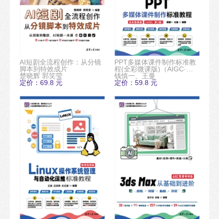
AI短剧全流程创作：从分镜
PPT多媒体课件制作标准教
脚本到特效成片
程(全彩微课版)（AIGC·第2
楚晓辉 郭笑莹
版）
钱慎一、王曼
定价：69.8 元
定价：59.8 元