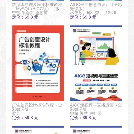
数据库原理及应用标准教程
AIGC平面创意与设计（全彩
（MySQL+AIGC版）（微课
微课版）
视频版）
贺蕾 朱会东 金松河
林伟欣、邱午森、尹泽和
定价：69.8 元
定价：69.8 元
广告创意设计标准教程（全
AIGC短视频与直播运营（全
彩微课版）
彩微课版）
梁芳
曾超 郭慧 史虹霞
定价：59.8 元
定价：69.8 元