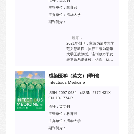
语种：
英文刊
年，入选《煤炭领域高质量科
技期刊分级目录》T2级；2023
主管单位：
教育部
年，入选中国科技核心期刊目
主办单位：
清华大学
录；2024年，入选RCCSE中
期刊简介：
国核心学术期刊。
展开
2021年创刊，主编为清华大学
范文慧教授，执行主编为清华
大学王凌教授。该刊致力于发
表复杂系统建模、仿真、优化
与控制领域的高水平原创性研
究和综述类文章，为国内外研
感染医学（英文）
(季刊)
究者提供高端学术交流平台。
已被ESCI、Ei Compendex、
Infectious Medicine
Scopus、DOAJ、中国科技核
心期刊目录等收录。
ISSN 2097-0684 eISSN 2772-431X
CN 10-1774/R
语种：
英文刊
主管单位：
教育部
主办单位：
清华大学
期刊简介：