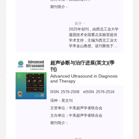
采用开放获取出版模式。
期刊简介：
MRSE旨在报道各类固体废弃
物的原创性研究和前沿应用，
传播创新理念，助力建设绿色
展开
生态社会。报道范围涵盖建筑
2025年创刊，由西北工业大学
及拆卸废物、矿山固体废弃
凝固技术全国重点实验室提供
物、燃煤废物、工业危险固体
学术支持，主编为西北工业大
废物、交通固体废弃物、生物
学李金山教授。该刊聚焦于凝
质及新能源固废等多个领域。
固理论和凝固技术方面的前沿
研究，发表金属、半导体、有
超声诊断与治疗进展(英文)
(季
机、无机和聚合物材料块状或
薄膜凝固理论和凝固技术的原
刊)
创性成果，旨为全球科研人员
Advanced Ultrasound in Diagnosis
及工程技术专家提供高水平学
and Therapy
术交流平台，推动凝固理论、
材料设计、显微组织演化及工
ISSN 2576-2508 eISSN 2576-2516
艺创新等领域的研究与发展。
语种：
英文刊
主管单位：
中美超声学者联合会
主办单位：
中美超声学者联合会
期刊简介：