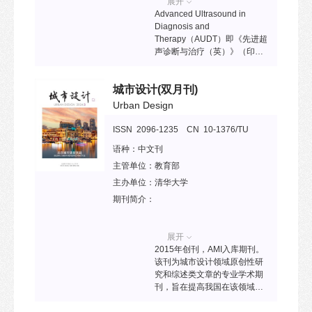
展开
Advanced Ultrasound in
Diagnosis and
Therapy（AUDT）即《先进超
声诊断与治疗（英）》（印刷
版 ISSN: 2576-2508；在线版
ISSN: 2576-2516）是一份国
城市设计
(双月刊)
际化、开放获取的同行评审英
文期刊，专注于超声成像及其
Urban Design
在诊断和治疗中的技术应用，
涵盖基础科学研究和临床实践
ISSN 2096-1235 CN 10-1376/TU
领域。期刊于2017年创刊，为
语种：
中文刊
季刊，并已被SCOPUS、
DOAJ、Embase、EBSCO、
主管单位：
教育部
J-Gate、Europub、
主办单位：
清华大学
PubScholar、SciOpen、ICI
期刊简介：
World of Journals、Google
Scholar及百度学术等多个国际
知名数据库收录。2022年和
展开
2023年的Cite Score分别为0.2
2015年创刊，AMI入库期刊。
和0.77，显示出期刊影响因子
该刊为城市设计领域原创性研
的快速增长趋势。预计其在
究和综述类文章的专业学术期
Web of Science的影响因子将
刊，旨在提高我国在该领域的
达5.157，H指数为9.77。
学术研究水平和国际影响力，
AUDT 重点关注超声成像及其
为中国城市设计领域的理论建