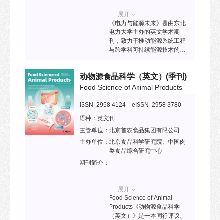
展开
《电力与能源未来》是由东北
电力大学主办的英文学术期
刊，致力于推动能源系统工程
与跨学科可持续能源技术的前
沿研究。期刊响应《巴黎协
定》与中国“双碳”战略目标，聚
动物源食品科学（英文）
(季刊)
焦低碳技术、能源安全与全球
合作，为能源转型提供创新解
Food Science of Animal Products
决方案。主要刊发领域包括：
能源系统转型、跨学科协同、
ISSN 2958-4124 eISSN 2958-3780
全球能源公平、技术前沿等，
语种：
英文刊
稿件类型主要包括研究论文、
综述及观点展望。
主管单位：
北京首农食品集团有限公司
主办单位：
北京食品科学研究院、中国肉
类食品综合研究中心
期刊简介：
展开
Food Science of Animal
Products《动物源食品科学
（英文）》是一本同行评议、