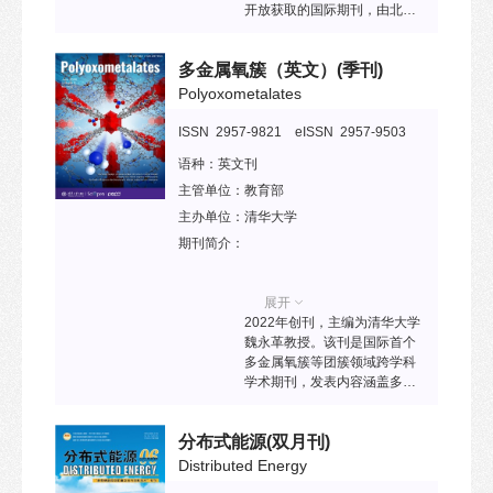
开放获取的国际期刊，由北京
食品科学研究院、中国肉类食
品综合研究中心主办，中国食
多金属氧簇（英文）
(季刊)
品杂志社《食品科学》编辑团
队运营，清华大学出版社
Polyoxometalates
SciOpen平台出版。本刊发表
食品科学与技术学科领域文
ISSN 2957-9821 eISSN 2957-9503
章，旨在报道动物源食品领域
语种：
英文刊
最新研究成果，涉及肉、水
产、乳、蛋、动物内脏、食用
主管单位：
教育部
昆虫等原料，研究内容包括食
主办单位：
清华大学
物原料品质、加工特性，营养
期刊简介：
成分、活性物质与人类健康的
关系，产品风味及感官特性，
加工或烹饪中有害物质的控
展开
制，产品保鲜、贮藏与包装，
2022年创刊，主编为清华大学
微生物及发酵，非法药物残留
魏永革教授。该刊是国际首个
及食品安全检测，真实性鉴
多金属氧簇等团簇领域跨学科
别，细胞培育肉，法规标准
学术期刊，发表内容涵盖多金
等。
属氧簇等团簇领域各方面的原
创研究和综述论文，包括合
分布式能源
(双月刊)
成、组装、理论计算，基于多
金属氧簇等团簇的超分子、分
Distributed Energy
子器件及其他功能材料，以及