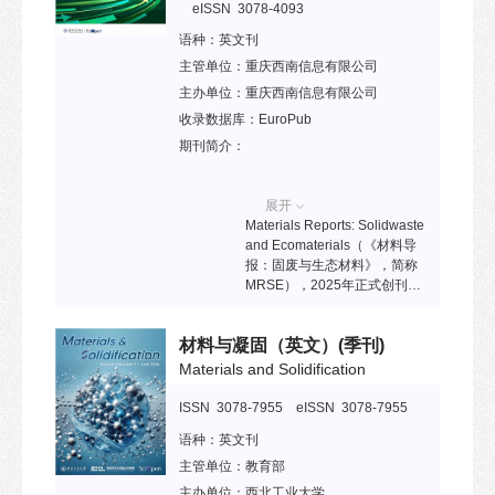
容，旨为我国和国际安全科学
eISSN 3078-4093
与工程领域学者提供新的知识
语种：
英文刊
视野和研究视角，促进和引领
我国及世界安全科学与工程学
主管单位：
重庆西南信息有限公司
科的发展。
主办单位：
重庆西南信息有限公司
收录数据库：
EuroPub
期刊简介：
展开
Materials Reports: Solidwaste
and Ecomaterials（《材料导
报：固废与生态材料》，简称
MRSE），2025年正式创刊，
是《材料导报》期刊社创办的
第二本英文姊妹刊，聚焦于固
材料与凝固（英文）
(季刊)
体废弃物处理与资源化利用以
及生态材料。由中国矿业大学
Materials and Solidification
（北京）王栋民教授担任创刊
主编，香港理工大学Chi Sun
ISSN 3078-7955 eISSN 3078-7955
Poon教授、深圳大学崔宏志教
语种：
英文刊
授、同济大学张祖华教授担任
共同主编；由清华大学出版社
主管单位：
教育部
SciOpen平台提供出版服务，
主办单位：
西北工业大学