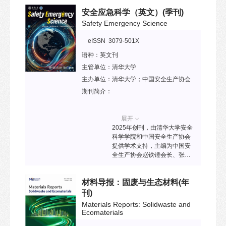
发表知识智能、感知智能、机
安全应急科学（英文）
(季刊)
器学习、行为智能、脑与认知
和人工智能芯片及其应用等领
Safety Emergency Science
域的高水平原创性研究和综述
论文，旨为人工智能领域的前
eISSN 3079-501X
沿科研成果提供国际学术交流
语种：
英文刊
平台。
主管单位：
清华大学
主办单位：
清华大学；中国安全生产协会
期刊简介：
展开
2025年创刊，由清华大学安全
科学学院和中国安全生产协会
提供学术支持，主编为中国安
全生产协会赵铁锤会长、张兴
凯教授，清华大学黄弘教授、
钟茂华教授。该刊主要内容涉
材料导报：固废与生态材料
(年
及安全科学政策理论研究、风
险评估与风险管理、应急管理
刊)
理论与方法、安全科学与工程
Materials Reports: Solidwaste and
标准化研究等当前安全科学与
Ecomaterials
工程学科研究前沿及核心内