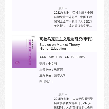
展开
2022年创刊，荣誉主编为中国
科学院院士陈化兰、中国工程
院院士金宁一和清华大学梁万
年教授，主编为武汉大学于学
杰教授。该刊刊载传染病预防
和控制研究最新成果，交流新
高校马克思主义理论研究
(季刊)
发传染病监测与检验新技术，
旨在成为研究人类传染病与动
Studies on Marxist Theory in
物源性传染病的一体化One
Higher Education
Health平台。2020年入选“中国
科技期刊卓越行动计划”高起点
ISSN 2096-1170 CN 10-1349/A
新刊项目。已被ESCI、PMC、
语种：
中文刊
Scopus、DOAJ、CABI、
主管单位：
教育部
CSCD等收录。
主办单位：
清华大学
期刊简介：
展开
2015年创刊，人大复印报刊资
料重要转载来源期刊，AMI入
选期刊，入选“首批哲学社会科