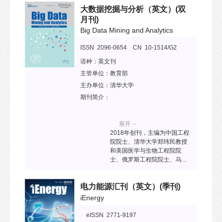
在诊断和治疗技术中的创新发
大数据挖掘与分析（英文）
(双
设和创作实践提供有力支持，
展，内容涵盖基础科学研究与
并为系统和深入地探讨世界范
月刊)
临床应用。期刊为放射科医
围内城市设计领域的前沿议题
师、影像研究人员、技术专家
Big Data Mining and Analytics
搭建学术交流平台。
及学员提供学术交流平台，同
时也致力于为非放射科临床医
ISSN 2096-0654 CN 10-1514/G2
生提供前沿信息和学术资源。
语种：
英文刊
作为一本多学科交叉的国际期
刊，AUDT 发表创新性和原创
主管单位：
教育部
性研究，涵盖超声、X射线、计
主办单位：
清华大学
算机断层扫描（CT）、磁共振
期刊简介：
成像（MRI）、核医学及其他
与形态学和功能研究相关的医
学影像技术。期刊还鼓励提交
展开
涉及影像引导治疗、分子影
2018年创刊，主编为中国工程
像、转化医学以及人工智能在
院院士、清华大学郑纬民教授
医学影像中的应用等领域的高
和美国医学与生物工程院院
质量原创研究论文。 AUDT 的
士、俄罗斯工程院院士、乌克
发表内容包括原创论文、综述
兰国家工程院院士、欧洲科学
文章、述评、专家共识、新技
与艺术院院士、深圳理工大学
术发展等多种类型，致力于推
电力能源汇刊（英文）
(季刊)
潘毅教授。该刊致力于发表大
动医学影像技术的创新与临床
数据挖掘与分析方面高水平原
iEnergy
转化。
创性研究和综述类文章，为国
内外大数据研究者提供高端学
eISSN 2771-9197