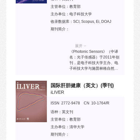
工程(道路、桥梁、隧道)、交通
工程、智能交通、汽车工程、
主管单位：
教育部
物流工程、环境工程、运输经
主办单位：
电子科技大学
济、筑路机械等学科的科技论
收录数据库：
SCI, Scopus, Ei, DOAJ
文。 收录情况：公路运输领域
T1级高质量科技期刊（中国科
期刊简介：
协），先后被瑞典DOAJ数据
库、加拿大ProQuest、美国
《乌利希科学文摘》
展开
(Ulrichs)，英国《科学文摘》
《Photonic Sensors》（中译
(INSPEC)，俄罗斯《文摘杂
名：光子传感器）于2011年创
志》(AJ,VINITI)，中国《科技
刊，是电子科技大学主办、电
期刊世界影响力指数(WJCI)报
子科技大学与施普林格自然集
告(2023)》等收录。 发展愿
团联合出版的国际上第一本光
景：HTRD将秉持“与世界交通
子传感领域学术期刊,2026年起
相交，与时代学者相通”的办刊
国际肝胆健康（英文）
(季刊)
回归国内，与清华大学出版社
宗旨，展现“科技期刊传承人类
联合出版。创刊主编饶云江教
iLIVER
文明，荟萃科学发现，引领科
授是首批长江学者特聘教授，
技发展”的作用，努力做好交通
我国光纤传感领域首位国家杰
ISSN 2772-9478 CN 10-1764/R
类高水平英文科技期刊。
青、IEEE、OSA和SPIE三会
语种：
英文刊
士。编委会由来自10余个国家
和地区的63位国内外知名专家
主管单位：
教育部
组成。《Photonic Sensors》
主办单位：
清华大学
以报道及发表光子传感领域原
期刊简介：
创性科学和技术研究的新进