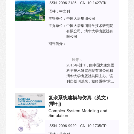
多金属氧簇等团簇在催化、能
ISSN 2096-2185 CN 10-1427/TK
源、环境、生物学和医学中的
语种：
中文刊
应用等，旨在传播前沿基础研
究和创新性应用研究最新进
主管单位：
中国大唐集团公司
展，为国内外该领域学者搭建
主办单位：
中国大唐集团科学技术研究院
一流的国际学术交流平台，促
有限公司、清华大学出版社有
进学科发展。已被ESCI、Ei
限公司
Compendex、Scopus、DOAJ
期刊简介：
等收录。
展开
2016年创刊，由中国大唐集团
科学技术研究总院有限公司和
清华大学出版社共同主办。该
刊自创刊以来，始终秉持“求实
创新、服务我国能源安全战
略”的办刊宗旨，致力于打造能
复杂系统建模与仿真（英文）
源综合学科高质量学术期刊。
2019年，入选《能源电力领域
(季刊)
高质量科技期刊分级目录》T3
Complex System Modeling and
级；2020年，被国际知名数据
Simulation
库俄罗斯《文摘杂志》收录；
2021年，被JST日本科学技术
ISSN 2096-9929 CN 10-1735/TP
振兴机构数据库收录；2022