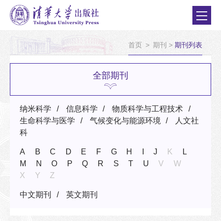
首页
>
期刊
>
期刊列表
全部期刊
纳米科学
信息科学
物质科学与工程技术
生命科学与医学
气候变化与能源环境
人文社
科
A
B
C
D
E
F
G
H
I
J
K
L
M
N
O
P
Q
R
S
T
U
V
W
X
Y
Z
中文期刊
英文期刊