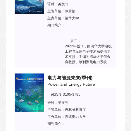
术交流平台。已被ESCI、Ei
语种：
英文刊
Compendex、Scopus、
DOAJ、CSCD、中国科技核心
主管单位：
教育部
期刊目录等收录。2024年入
主办单位：
清华大学
选“中国科技期刊卓越行动计划
期刊简介：
二期”英文梯队期刊项目。
展开
2022年创刊，由清华大学电机
工程与应用电子技术系提供学
术支持，主编为清华大学何金
良教授。该刊聚焦电力系统、
高电压、电机、电力电子、能
源材料、新能源、综合能源等
电力与能源未来
(季刊)
领域，旨为未来新一代电力和
能源系统研究提供先进技术传
Power and Energy Future
播平台。已被ESCI、Ei
Compendex、Scopus、
eISSN 3105-3785
DOAJ、中国科技核心期刊目录
语种：
英文刊
等收录。2024年入选“中国科技
期刊卓越行动计划二期”高起点
主管单位：
吉林省教育厅
新刊项目。
主办单位：
东北电力大学
期刊简介：