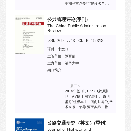
学期刊重点专栏”建设名单。该
刊以坚持和巩固马克思主义在
意识形态领域的指导地位为宗
公共管理评论
(季刊)
旨，服务于高校马克思主义理
论研究、马克思主义理论学科
The China Public Administration
建设和高校思想政治理论建
Review
设，致力于发表高水平高校马
克思主义理论研究的学术成
ISSN 2096-7713 CN 10-1653/D0
果，推进马克思主义理论学科
语种：
中文刊
高质量发展。
主管单位：
教育部
主办单位：
清华大学
期刊简介：
展开
2019年创刊，CSSCI来源期
刊，AMI新刊核心期刊。该刊
坚持“植根本土、面向世界”的学
术立场，倡导“源于实践、指向
实践”的研究导向，致力于打造
学科公器和平台，为公共管理
公路交通研究（英文）
(季刊)
学术共同体呈现更多“务实、前
沿、鲜明”的声音和力量。
Journal of Highway and