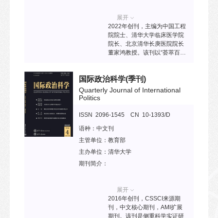
展、新成果为宗旨，涉及领域
包括光纤传感器、光波导传感
展开
器、生物光子传感器及相关仪
2022年创刊，主编为中国工程
器、传感器复用及组网技术、
院院士、清华大学临床医学院
光子传感器相关材料与器件
院长、北京清华长庚医院院长
等。
董家鸿教授。该刊以“荟萃百家
学术经典，融通多元学科智
慧，引领肝脏医学前沿”为使
国际政治科学
(季刊)
命，旨在展示和传播肝脏学领
域内重要创新与实践成果，为
Quarterly Journal of International
从事肝胆系统的基础、预防、
Politics
临床、转化科学和交叉研究的
多学科医师、专家和学者提供
ISSN 2096-1545 CN 10-1393/D
核心学术资源。2019年入选“中
语种：
中文刊
国科技期刊卓越行动计划”高起
主管单位：
教育部
点新刊项目。已被ESCI、
PMC、Scopus、DOAJ、中国
主办单位：
清华大学
科技核心期刊目录等收录。
期刊简介：
展开
2016年创刊，CSSCI来源期
刊，中文核心期刊，AMI扩展
期刊。该刊是侧重科学实证研