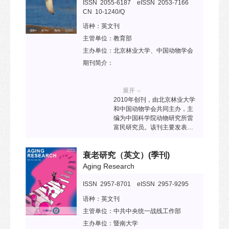
技术的全面发展，打造国际领
ISSN 2055-6187 eISSN 2053-7166
时也致力于为非放射科临床医
先的航天动力学学术期刊。已
CN 10-1240/Q
生提供前沿信息和学术资源。
被ESCI、Ei Compendex、
作为一本多学科交叉的国际期
语种：
英文刊
Scopus、CSCD等收录。
刊，AUDT 发表创新性和原创
主管单位：
教育部
性研究，涵盖超声、X射线、计
算机断层扫描（CT）、磁共振
主办单位：
北京林业大学、中国动物学会
成像（MRI）、核医学及其他
期刊简介：
与形态学和功能研究相关的医
学影像技术。期刊还鼓励提交
涉及影像引导治疗、分子影
展开
像、转化医学以及人工智能在
2010年创刊，由北京林业大学
医学影像中的应用等领域的高
和中国动物学会共同主办，主
质量原创研究论文。 AUDT 的
编为中国科学院动物研究所雷
发表内容包括原创论文、综述
富民研究员。该刊主要发表鸟
文章、述评、专家共识、新技
类学相关的原创性研究和综述
术发展等多种类型，致力于推
类论文。已被SCIE、PMC、
动医学影像技术的创新与临床
衰老研究（英文）
(季刊)
Scopus、DOAJ、CSCD等收
转化。
录。2024年入选“中国科技期刊
Aging Research
卓越行动计划二期”英文梯队期
刊项目。
ISSN 2957-8701 eISSN 2957-9295
语种：
英文刊
主管单位：
中共中央统一战线工作部
主办单位：
暨南大学