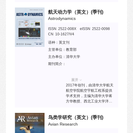
版 ISSN: 2576-2508；在线版
ISSN: 2576-2516）是一份国
航天动力学（英文）
(季刊)
际化、开放获取的同行评审英
文期刊，专注于超声成像及其
Astrodynamics
在诊断和治疗中的技术应用，
涵盖基础科学研究和临床实践
ISSN 2522-008X eISSN 2522-0098
领域。期刊于2017年创刊，为
CN 10-1627/V4
季刊，并已被SCOPUS、
语种：
英文刊
DOAJ、Embase、EBSCO、
J-Gate、Europub、
主管单位：
教育部
PubScholar、SciOpen、ICI
主办单位：
清华大学
World of Journals、Google
期刊简介：
Scholar及百度学术等多个国际
知名数据库收录。2022年和
2023年的Cite Score分别为0.2
展开
和0.77，显示出期刊影响因子
2017年创刊，由清华大学航天
的快速增长趋势。预计其在
航空学院航空宇航工程系提供
Web of Science的影响因子将
学术支持，主编为清华大学蒋
达5.157，H指数为9.77。
方华教授、西北工业大学泮斌
AUDT 重点关注超声成像及其
峰教授和欧洲航天局Dario Izzo
在诊断和治疗技术中的创新发
研究员。该刊旨在传播航天动
展，内容涵盖基础科学研究与
鸟类学研究（英文）
(季刊)
力学领域的创新性研究成果，
临床应用。期刊为放射科医
推进航天动力学基础研究，推
Avian Research
师、影像研究人员、技术专家
动空间科学、空间应用与空间
及学员提供学术交流平台，同