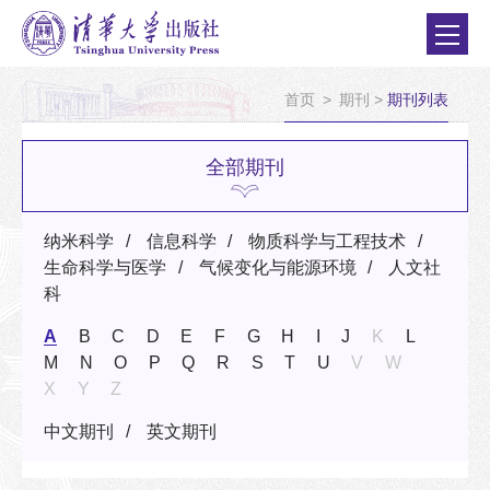
首页
>
期刊
>
期刊列表
全部期刊
纳米科学
信息科学
物质科学与工程技术
生命科学与医学
气候变化与能源环境
人文社
科
A
B
C
D
E
F
G
H
I
J
K
L
M
N
O
P
Q
R
S
T
U
V
W
X
Y
Z
中文期刊
英文期刊