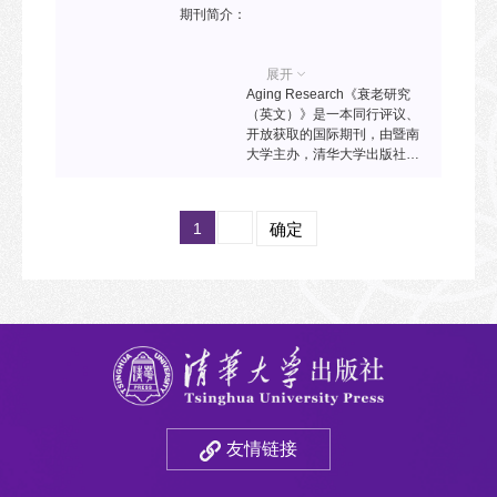
期刊简介：
展开
Aging Research《衰老研究
（英文）》是一本同行评议、
开放获取的国际期刊，由暨南
大学主办，清华大学出版社
SciOpen平台出版。本刊发表
衰老、长寿、衰老相关疾病、
公共卫生和社会科学等领域内
1
确定
的原创研究成果，综述、展望
和评论，以及针对学术研究人
员、行业代表和政策制定者的
观点和新闻报道。旨在促进这
一研究领域内的交流互动，并
在相关学术群体中推广新想
法，以此最大限度地发挥科学
和社会影响。
友情链接