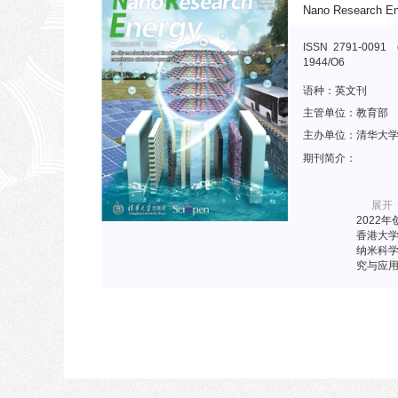
Nano Research En
ISSN 2791-0091 
1944/O6
语种：
英文刊
主管单位：
教育部
主办单位：
清华大
期刊简介：
展开
2022
香港大
纳米科
究与应
值、卓
米科技
域最权
作者，
学术期刊
Compe
中国科