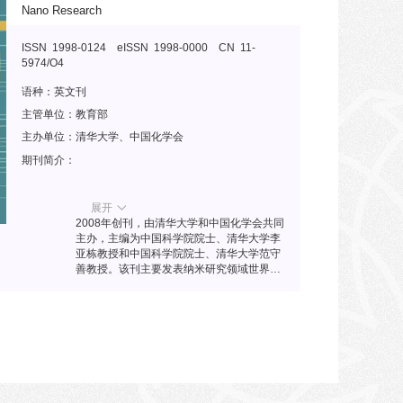
Nano Research
ISSN 1998-0124 eISSN 1998-0000 CN 11-
5974/O4
语种：
英文刊
主管单位：
教育部
主办单位：
清华大学、中国化学会
期刊简介：
展开
2008年创刊，由清华大学和中国化学会共同
主办，主编为中国科学院院士、清华大学李
亚栋教授和中国科学院院士、清华大学范守
善教授。该刊主要发表纳米研究领域世界一
流原创性研究论文和综述论文，快速评审和
出版是该刊的特点。经过十余年发展，该刊
已成为全球纳米领域具有重要影响力的学术
期刊之一，自2022年起年发文量超过1000
篇，累计发文量突破8000篇。该刊创立的纳
米研究奖（Nano Research Award）和纳米
研究青年科学家奖（NR45 Award）已成为
具有全球影响力的国际学术奖项。该刊先后