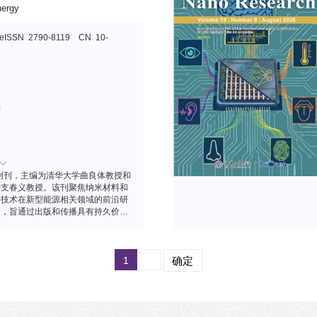
ergy
eISSN 2790-8119 CN 10-
学
年创刊，主编为清华大学曲良体教授和
学支春义教授。该刊聚焦纳米材料和
学技术在新型能源相关领域的前沿研
用，旨通过出版和传播具有持久价
越见地的研究成果，为纳米材料和纳
的发展服务，通过集聚全世界相关领
威的顾问、最敬业的编辑和最优秀的
1
确定
努力建设成为能源领域最具影响力的
之一。已被ESCI、Ei
ndex、Scopus、DOAJ、CSCD、
技核心期刊目录等收录。