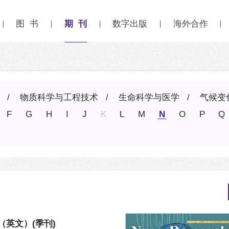
期 刊
图 书
数字出版
海外合作
物质科学与工程技术
生命科学与医学
气候变
F
G
H
I
J
K
L
M
N
O
P
Q
（英文）
(季刊)