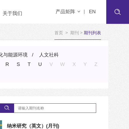
产品矩阵
EN
关于我们
首页
>
期刊
>
期刊列表
化与能源环境
人文社科
R
S
T
U
V
W
X
Y
Z
纳米研究（英文）
(月刊)