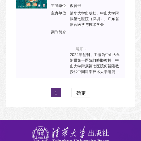
于阐明口腔健康与稳态之间的
主管单位：
教育部
复杂联系，并广泛探讨口腔状
主办单位：
清华大学出版社、中山大学附
况与稳态医学各个领域（如代
属第七医院（深圳）、广东省
谢稳态、肿瘤稳态、免疫稳
器官医学与技术学会
态、骨稳态以及抗衰老与再生
期刊简介：
策略）之间的相互作用。
展开
2024年创刊，主编为中山大学
附属第一医院何晓顺教授、中
山大学附属第七医院何裕隆教
授和中国科学技术大学附属第
一医院Bj?rn Nashan教授。该
刊旨在推动对器官疾病的理
解、预防、治疗、康复的研究
1
确定
和创新，报道器官医学领域临
床和实验室研究的创新性成
果，提高临床医生和科研人员
对器官医学发展的认知水平，
助力全球健康一体化发展，为
改善患者的健康和生命质量做
出贡献。