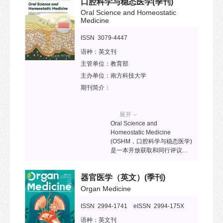
口腔科学与稳态医学
(季刊)
程院院士、清华大学张建民教
授。该刊致力于发表海洋科
Oral Science and Homeostatic
学、海洋工程、海洋技术领域
Medicine
的最新研究进展，助力各学科
快速发展的同时推动跨学科的
ISSN 3079-4447
交叉与融合。
语种：
英文刊
主管单位：
教育部
主办单位：
南方科技大学
期刊简介：
展开
Oral Science and
Homeostatic Medicine
(OSHM，口腔科学与稳态医学)
是一本开放获取和同行评议的
英文期刊（季刊），由南方科
技大学、中国抗衰老促进会和
器官医学（英文）
(季刊)
首都医科大学共同创办，是清
华大学出版社数字出版平台
Organ Medicine
SciOpen合作期刊。OSHM于
2025年创刊，由王松灵院士和
ISSN 2994-1741 eISSN 2994-175X
朱健康教授担任主编，59位知
语种：
英文刊
名学者担任编委。OSHM致力