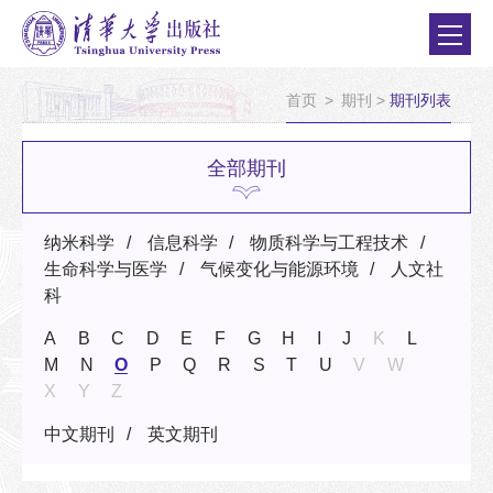
首页
>
期刊
>
期刊列表
全部期刊
纳米科学
信息科学
物质科学与工程技术
生命科学与医学
气候变化与能源环境
人文社
科
A
B
C
D
E
F
G
H
I
J
K
L
M
N
O
P
Q
R
S
T
U
V
W
X
Y
Z
中文期刊
英文期刊