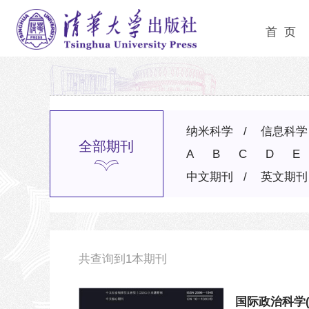
首 页
纳米科学
信息科学
全部期刊
A
B
C
D
E
中文期刊
英文期刊
共查询到
1
本期刊
国际政治科学