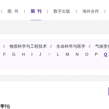
期 刊
图 书
数字出版
海外合作
物质科学与工程技术
生命科学与医学
气候变
F
G
H
I
J
K
L
M
N
O
P
Q
(季刊)