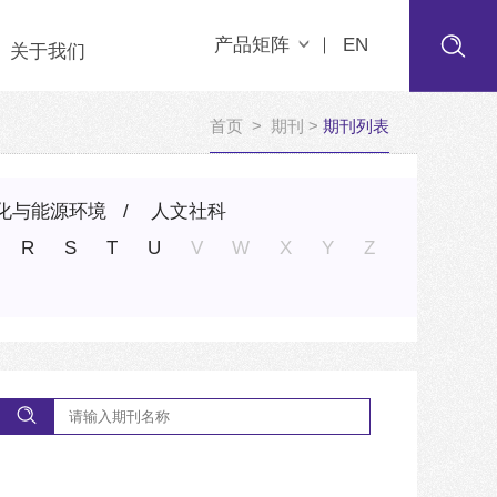
产品矩阵
EN
关于我们
首页
>
期刊
>
期刊列表
化与能源环境
人文社科
R
S
T
U
V
W
X
Y
Z