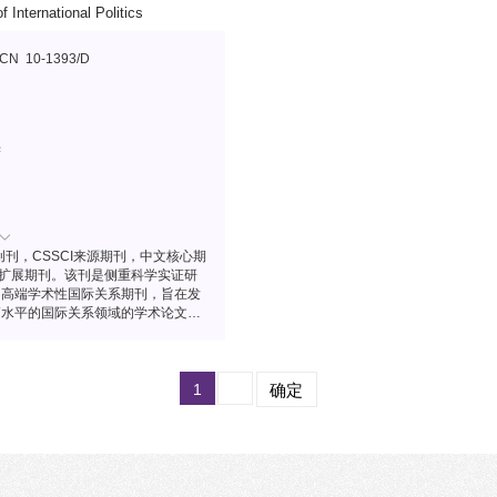
f International Politics
CN 10-1393/D
学
年创刊，CSSCI来源期刊，中文核心期
I扩展期刊。该刊是侧重科学实证研
的高端学术性国际关系期刊，旨在发
高水平的国际关系领域的学术论文，
有国际影响力的学术人才，向国际传
的最新国际关系学术研究成果。
1
确定