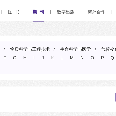
期 刊
图 书
数字出版
海外合作
物质科学与工程技术
生命科学与医学
气候变
F
G
H
I
J
K
L
M
N
O
P
Q