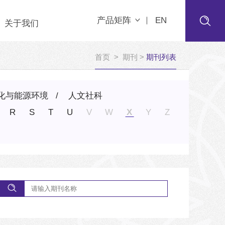
产品矩阵
EN
关于我们
首页
>
期刊
>
期刊列表
化与能源环境
人文社科
R
S
T
U
V
W
X
Y
Z