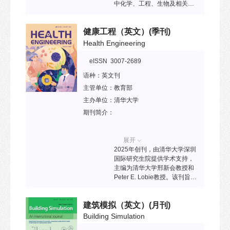
中化学、工程、生物及相关环
境友好问题之间的复杂关系。
本刊重点介绍促进环境与生态
健康工程（英文）
(季刊)
系统安全的创新且经济高效的
方法与技术，欢迎提交高质量
Health Engineering
的研究论文、综述、社论、通
讯、观点文章、专题报道、评
eISSN 3007-2689
论、新闻、国际会议报告及参
语种：
英文刊
考文献，以丰富环境化学与安
全领域的知识体系。
主管单位：
教育部
主办单位：
清华大学
期刊简介：
展开
2025年创刊，由清华大学深圳
国际研究生院提供学术支持，
主编为清华大学邢新会教授和
Peter E. Lobie教授。该刊旨为
读者提供与健康和疾病相关的
所有工程领域的前沿研究，涵
建筑模拟（英文）
(月刊)
盖以工程为驱动力的科学、技
术和方法论的基础和应用方面
Building Simulation
的原创性研究，涉及从预防疾