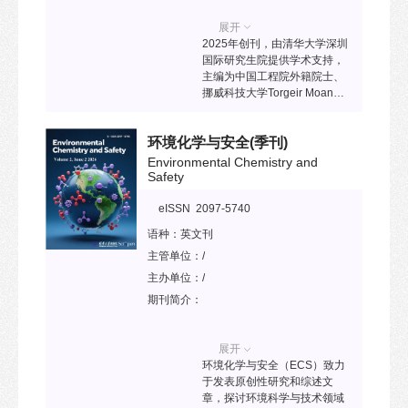
国核心学术期刊。
展开
2025年创刊，由清华大学深圳
国际研究生院提供学术支持，
主编为中国工程院外籍院士、
挪威科技大学Torgeir Moan教
授，中国科学院外籍院士、中
国科学院王中林教授，中国工
环境化学与安全
(季刊)
程院院士、清华大学张建民教
授。该刊致力于发表海洋科
Environmental Chemistry and
学、海洋工程、海洋技术领域
Safety
的最新研究进展，助力各学科
快速发展的同时推动跨学科的
eISSN 2097-5740
交叉与融合。
语种：
英文刊
主管单位：
/
主办单位：
/
期刊简介：
展开
环境化学与安全（ECS）致力
于发表原创性研究和综述文
章，探讨环境科学与技术领域