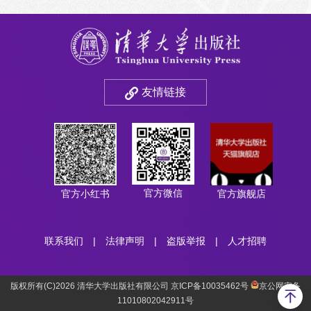
先进感知、分析模型、模拟工
具和控制技术在土木工程全生
命周期各个阶段的应用。已被
Scopus、DOAJ等收录。2025
年入选“中国科技期刊卓越行动
计划二期”高起点新刊项目。
友情链接
官方微信
官方小红书
官方旗舰店
联系我们
|
法律声明
|
盗版举报
|
人才招聘
版权所有(C)2026 清华大学出版社有限公司 京ICP备10035462号
京公网安备
11010802042911号