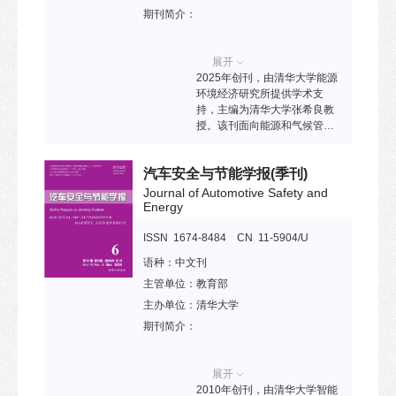
二期”英文梯队期刊项目。
期刊简介：
展开
2025年创刊，由清华大学能源
环境经济研究所提供学术支
持，主编为清华大学张希良教
授。该刊面向能源和气候管理
相关领域的重大现实与理论问
题，致力于建立一个前沿成果
汽车安全与节能学报
(季刊)
发布与交流的国际化平台，促
进政策研究者与决策者之间的
Journal of Automotive Safety and
对话，为全球应对气候变化与
Energy
加速能源低碳转型提供解决方
案。已被DOAJ等收录。
ISSN 1674-8484 CN 11-5904/U
语种：
中文刊
主管单位：
教育部
主办单位：
清华大学
期刊简介：
展开
2010年创刊，由清华大学智能