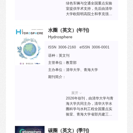
绿色车辆与交通全国重点实验
室提供学术支持，先后由清华
大学欧阳明高院士和李克强院
士担任主编。该刊以服务国家
汽车科技进步和汽车行业发展
水圈（英文）
(年刊)
为根本宗旨，征集、刊发汽车
安全、节能、环保、智能驾
Hydrosphere
驶、智慧交通等领域具有前沿
性、创新性的学术论文。已被
ISSN 3006-2160 eISSN 3006-0001
Scopus、CSCD、中国科技核
语种：
英文刊
心期刊目录、中文核心期刊要
目总览等收录。
主管单位：
教育部
主办单位：
清华大学、青海大学
期刊简介：
展开
2026年创刊，由清华大学与青
海大学共同主办，清华大学水
圈科学与水利工程全国重点实
验室、青海大学省部共建三江
源生态与高原农牧业国家重点
实验室提供学术支持，主编为
碳圈（英文）
(季刊)
中国科学院院士、清华大学王