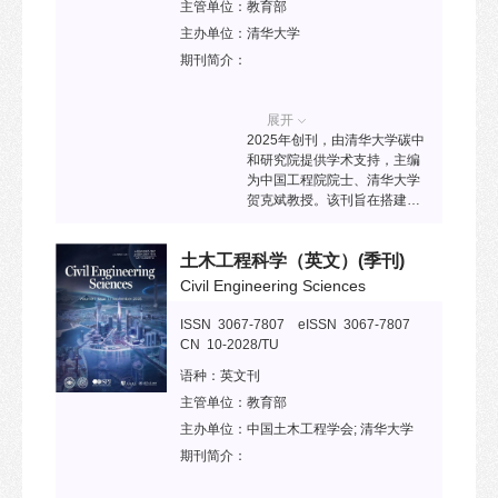
主管单位：
教育部
主办单位：
清华大学
期刊简介：
展开
2025年创刊，由清华大学碳中
和研究院提供学术支持，主编
为中国工程院院士、清华大学
贺克斌教授。该刊旨在搭建权
威、前沿的全球碳中和产学研
交流平台，通过权威综述、观
土木工程科学（英文）
(季刊)
点、深度产业报道等，追踪全
球低碳、零碳、负碳技术创
Civil Engineering Sciences
新，为全球科学家、企业家、
投资者和决策者提供碳中和科
ISSN 3067-7807 eISSN 3067-7807
技、产业、政策信息和洞察。
CN 10-2028/TU
2025年入选“中国科技期刊卓越
语种：
英文刊
行动计划二期”高起点新刊项
目。
主管单位：
教育部
主办单位：
中国土木工程学会; 清华大学
期刊简介：