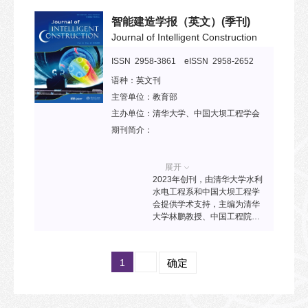
环经济和固体废物领域研究者
智能建造学报（英文）
(季刊)
提供高端学术交流和分享平
台。已被ESCI、Ei
Journal of Intelligent Construction
Compendex、Scopus、
DOAJ、中国科技核心期刊目录
ISSN 2958-3861 eISSN 2958-2652
等收录。2025年入选“中国科技
语种：
英文刊
期刊卓越行动计划二期”高起点
新刊项目。
主管单位：
教育部
主办单位：
清华大学、中国大坝工程学会
期刊简介：
展开
2023年创刊，由清华大学水利
水电工程系和中国大坝工程学
会提供学术支持，主编为清华
大学林鹏教授、中国工程院院
士贾金生、中国工程院院士张
宗亮教授和中国工程院外籍院
士Ranjith Pathegama
1
确定
Gamage教授。该刊发表土木
工程领域中关于新理论、新方
法、新技术、新工艺的研究论
文、工程案例、评论等，侧重