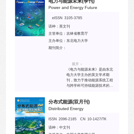
电力与能源未来
(季刊)
领域，旨为未来新一代电力和
能源系统研究提供先进技术传
Power and Energy Future
播平台。已被ESCI、Ei
Compendex、Scopus、
eISSN 3105-3785
DOAJ、中国科技核心期刊目录
语种：
英文刊
等收录。2024年入选“中国科技
期刊卓越行动计划二期”高起点
主管单位：
吉林省教育厅
新刊项目。
主办单位：
东北电力大学
期刊简介：
展开
《电力与能源未来》是由东北
电力大学主办的英文学术期
刊，致力于推动能源系统工程
与跨学科可持续能源技术的前
沿研究。期刊响应《巴黎协
定》与中国“双碳”战略目标，聚
分布式能源
(双月刊)
焦低碳技术、能源安全与全球
合作，为能源转型提供创新解
Distributed Energy
决方案。主要刊发领域包括：
能源系统转型、跨学科协同、
ISSN 2096-2185 CN 10-1427/TK
全球能源公平、技术前沿等，
语种：
中文刊
稿件类型主要包括研究论文、