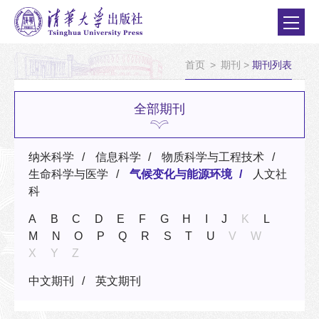
首页
>
期刊
>
期刊列表
全部期刊
纳米科学
信息科学
物质科学与工程技术
生命科学与医学
气候变化与能源环境
人文社
科
A
B
C
D
E
F
G
H
I
J
K
L
M
N
O
P
Q
R
S
T
U
V
W
X
Y
Z
中文期刊
英文期刊