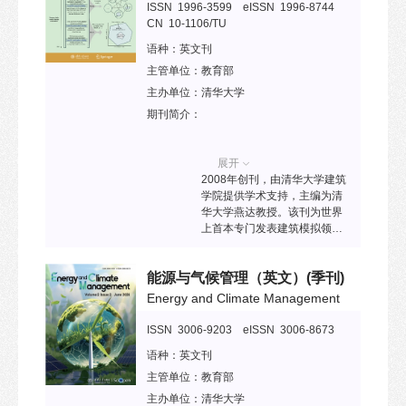
病、维系健康到药物开发和治
ISSN 1996-3599 eISSN 1996-8744
疗疾病的新疗法。
CN 10-1106/TU
语种：
英文刊
主管单位：
教育部
主办单位：
清华大学
期刊简介：
展开
2008年创刊，由清华大学建筑
学院提供学术支持，主编为清
华大学燕达教授。该刊为世界
上首本专门发表建筑模拟领域
最新研究成果的英文学术期
刊，跨多种学科领域，涉及建
能源与气候管理（英文）
(季刊)
筑技术、土木工程、建筑学、
环境工程、能源及动力工程
Energy and Climate Management
等，致力于为中外学者提供高
水平学术交流平台。已被
ISSN 3006-9203 eISSN 3006-8673
SCIE、Ei Compendex、
语种：
英文刊
Scopus、CSCD、中国科技核
心期刊目录等收录。2024年入
主管单位：
教育部
选“中国科技期刊卓越行动计划
主办单位：
清华大学