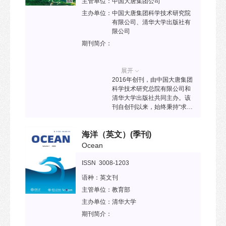
综述及观点展望。
主管单位：
中国大唐集团公司
主办单位：
中国大唐集团科学技术研究院
有限公司、清华大学出版社有
限公司
期刊简介：
展开
2016年创刊，由中国大唐集团
科学技术研究总院有限公司和
清华大学出版社共同主办。该
刊自创刊以来，始终秉持“求实
创新、服务我国能源安全战
略”的办刊宗旨，致力于打造能
海洋（英文）
(季刊)
源综合学科高质量学术期刊。
2019年，入选《能源电力领域
Ocean
高质量科技期刊分级目录》T3
级；2020年，被国际知名数据
ISSN 3008-1203
库俄罗斯《文摘杂志》收录；
语种：
英文刊
2021年，被JST日本科学技术
振兴机构数据库收录；2022
主管单位：
教育部
年，入选《煤炭领域高质量科
主办单位：
清华大学
技期刊分级目录》T2级；2023
期刊简介：
年，入选中国科技核心期刊目
录；2024年，入选RCCSE中