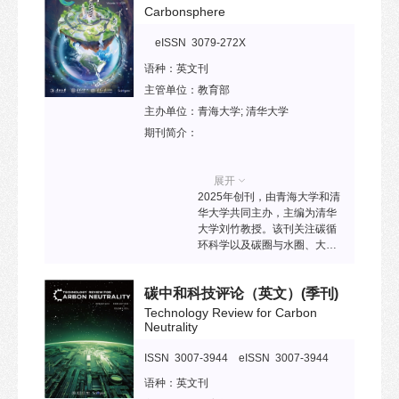
光谦教授。该刊主要发表水圈
Carbonsphere
的理论、统计、数值、实验和
实地研究成果，关注水的运动
eISSN 3079-272X
与能量转化过程、水圈与其他
语种：
英文刊
圈层间的相互作用等，特别采
用开放同行评审模式，公开论
主管单位：
教育部
文及其评审过程，旨为全球学
主办单位：
青海大学; 清华大学
者提供国际化、透明诚信的学
期刊简介：
术交流平台。
展开
2025年创刊，由青海大学和清
华大学共同主办，主编为清华
大学刘竹教授。该刊关注碳循
环科学以及碳圈与水圈、大气
圈、生物圈和岩石圈等其他陆
地和空间圈层之间的相互作
碳中和科技评论（英文）
(季刊)
用，致力于发表有关碳动态过
程各相关领域的前沿研究和案
Technology Review for Carbon
例分析，以助力减少碳排放、
Neutrality
打造一个更加绿色的世界为目
标。
ISSN 3007-3944 eISSN 3007-3944
语种：
英文刊