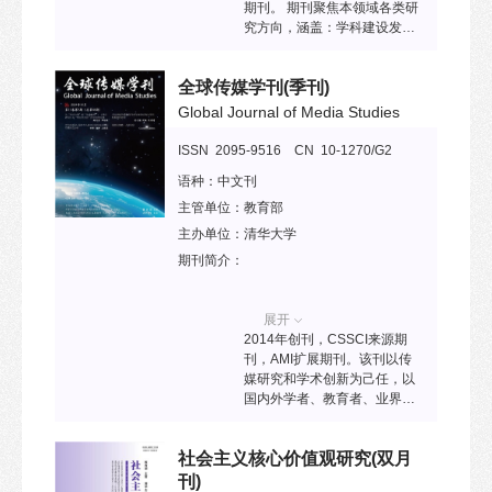
期刊。 期刊聚焦本领域各类研
究方向，涵盖：学科建设发
展、理论与研究方法创新、全
球经验与实践、国别与区域研
全球传媒学刊
(季刊)
究教育、国别与区域研究与传
统学科的关联、实证研究及案
Global Journal of Media Studies
例研究等。 本刊鼓励从比较研
究视角，开展中国研究、全球
ISSN 2095-9516 CN 10-1270/G2
研究、国际组织、全球治理、
语种：
中文刊
国际传播等相关议题的学术探
讨，热忱欢迎海内外学者踊跃
主管单位：
教育部
投稿。
主办单位：
清华大学
期刊简介：
展开
2014年创刊，CSSCI来源期
刊，AMI扩展期刊。该刊以传
媒研究和学术创新为己任，以
国内外学者、教育者、业界专
家、媒体管理者以及政策制定
者为服务对象，鼓励战略性和
社会主义核心价值观研究
(双月
应用型研究，推动新闻传播学
科在中国与世界的突破发展，
刊)