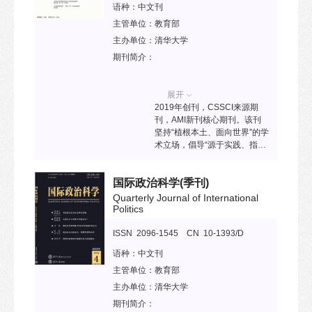
语种：
中文刊
高质量发展。
主管单位：
教育部
主办单位：
清华大学
期刊简介：
展开
2019年创刊，CSSCI来源期
刊，AMI新刊核心期刊。该刊
坚持“植根本土、面向世界”的学
术立场，倡导“源于实践、指向
实践”的研究导向，致力于打造
学科公器和平台，为公共管理
国际政治科学
(季刊)
学术共同体呈现更多“务实、前
沿、鲜明”的声音和力量。
Quarterly Journal of International
Politics
ISSN 2096-1545 CN 10-1393/D
语种：
中文刊
主管单位：
教育部
主办单位：
清华大学
期刊简介：