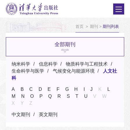
首页
>
期刊
>
期刊列表
全部期刊
纳米科学
信息科学
物质科学与工程技术
生命科学与医学
气候变化与能源环境
人文社
科
A
B
C
D
E
F
G
H
I
J
K
L
M
N
O
P
Q
R
S
T
U
V
W
X
Y
Z
中文期刊
英文期刊