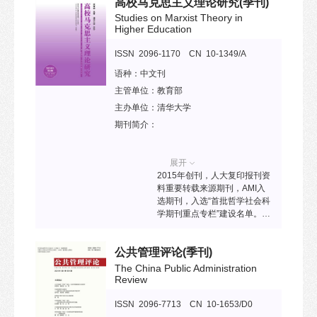
高校马克思主义理论研究
(季刊)
设和创作实践提供有力支持，
并为系统和深入地探讨世界范
Studies on Marxist Theory in
围内城市设计领域的前沿议题
Higher Education
搭建学术交流平台。
ISSN 2096-1170 CN 10-1349/A
语种：
中文刊
主管单位：
教育部
主办单位：
清华大学
期刊简介：
展开
2015年创刊，人大复印报刊资
料重要转载来源期刊，AMI入
选期刊，入选“首批哲学社会科
学期刊重点专栏”建设名单。该
刊以坚持和巩固马克思主义在
意识形态领域的指导地位为宗
公共管理评论
(季刊)
旨，服务于高校马克思主义理
论研究、马克思主义理论学科
The China Public Administration
建设和高校思想政治理论建
Review
设，致力于发表高水平高校马
克思主义理论研究的学术成
ISSN 2096-7713 CN 10-1653/D0
果，推进马克思主义理论学科