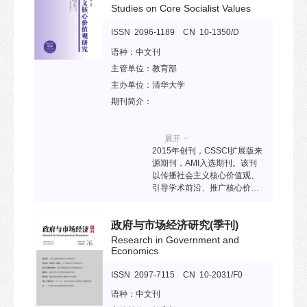
促进全球传媒研究成果为传媒
Studies on Core Socialist Values
实践服务。
ISSN 2096-1189 CN 10-1350/D
语种：
中文刊
主管单位：
教育部
主办单位：
清华大学
期刊简介：
展开
2015年创刊，CSSCI扩展版来
源期刊，AMI入选期刊。该刊
以传播社会主义核心价值观、
引导学术前沿、推广核心价值
观培育和践行方略为使命，跟
踪社会主义核心价值观研究前
政府与市场经济研究
(季刊)
沿，探索热点问题，为积极培
育和践行社会主义核心价值观
Research in Government and
提供学理支撑和工作指导，为
Economics
社会主义核心价值观的传播提
供载体和平台。
ISSN 2097-7115 CN 10-2031/F0
语种：
中文刊