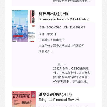
报刊资料重要转载来源期刊，
社会科学领域中国科技核心期
刊。该刊内容涵盖经济学科的
科技与出版
(月刊)
所有学科领域，发表原创性的
学术研究成果以及综述和评论
Science-Technology & Publication
性的研究论文。
ISSN 1005-0590 CN 11-3209/G3
语种：
中文刊
主管单位：
清华大学
主办单位：
清华大学出版社有限公司
期刊简介：
展开
1982年创刊，CSSCI来源期
刊，中文核心期刊，人大复印
报刊资料重要转载来源期刊，
AMI扩展期刊。该刊是出版行
业注重学术性、专业性、实用
性、可读性的名牌杂志，旨在
清华金融评论
(月刊)
搭科技进步与出版创新之桥，
传编辑出版与文化传播之经，
Tsinghua Financial Review
为培养各层次优秀的出版专业