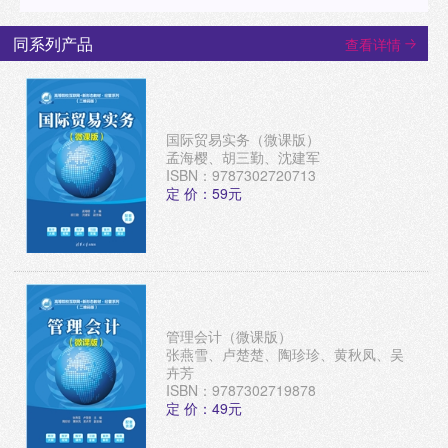
同系列产品
查看详情
国际贸易实务（微课版）
孟海樱、胡三勤、沈建军
ISBN：9787302720713
定 价：59元
管理会计（微课版）
张燕雪、卢楚楚、陶珍珍、黄秋凤、吴
卉芳
ISBN：9787302719878
定 价：49元