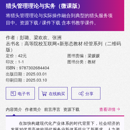
猎头管理理论与实务（微课版）
将猎头管理理论与实际操作融合到典型的猎头服务项
目中。资源下载 / 课件下载 含本书教学课件。
作者：彭璐、梁欢欢、张洲
丛书名：高等院校互联网+新形态教材·经管系列（二维码
版）
定价：42元
图书责编：梁媛媛
印次：1-1
图书分类：教材
ISBN：9787302684404
出版日期：2025.03.01
印刷日期：2025.03.10
电子书
在线购买
分享
内容简介
作者简介
前言序言
资源下载
查看详情
在加快构建现代化产业体系的时代背景下，社会经济的
发展对优质高效的现代服务业新体系提出了新要求。人力资