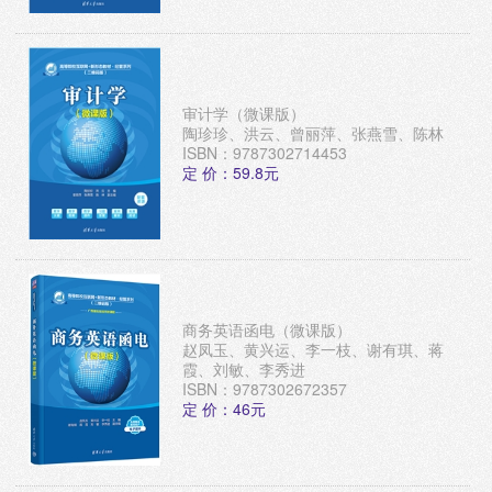
审计学（微课版）
陶珍珍、洪云、曾丽萍、张燕雪、陈林
ISBN：9787302714453
定 价：59.8元
商务英语函电（微课版）
赵凤玉、黄兴运、李一枝、谢有琪、蒋
霞、刘敏、李秀进
ISBN：9787302672357
定 价：46元