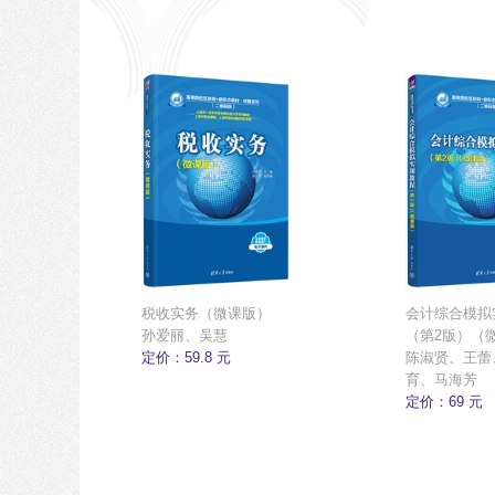
税收实务（微课版）
会计综合模拟
孙爱丽、吴慧
（第2版）（
定价：59.8 元
陈淑贤、王蕾
育、马海芳
定价：69 元