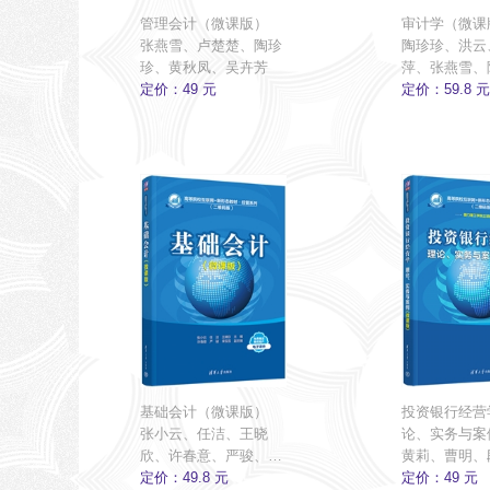
管理会计（微课版）
审计学（微课
张燕雪、卢楚楚、陶珍
陶珍珍、洪云
珍、黄秋凤、吴卉芳
萍、张燕雪、
定价：49 元
定价：59.8 元
基础会计（微课版）
投资银行经营学
张小云、任洁、王晓
论、实务与案
欣、许春意、严骏、李
版）
黄莉、曹明、
双双
定价：49.8 元
定价：49 元