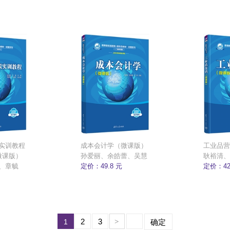
实训教程
成本会计学（微课版）
工业品营
微课版）
孙爱丽、余皓蕾、吴慧
耿裕清、
、章毓
定价：49.8 元
定价：42
2
3
1
>
确定