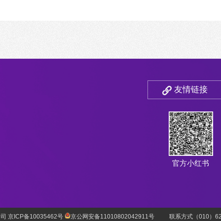
友情链接
官方小红书
 京ICP备10035462号
京公网安备11010802042911号
联系方式（010）627769