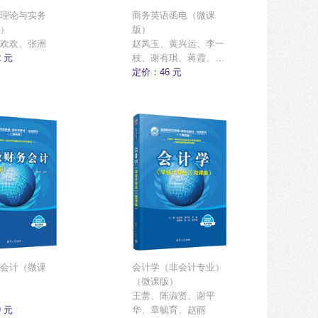
理论与实务
商务英语函电（微课
）
版）
欢欢、张洲
赵凤玉、黄兴运、李一
 元
枝、谢有琪、蒋霞、刘
敏、李秀进
定价：46 元
会计（微课
会计学（非会计专业）
（微课版）
王蕾、陈淑贤、谢平
 元
华、章毓育、赵丽