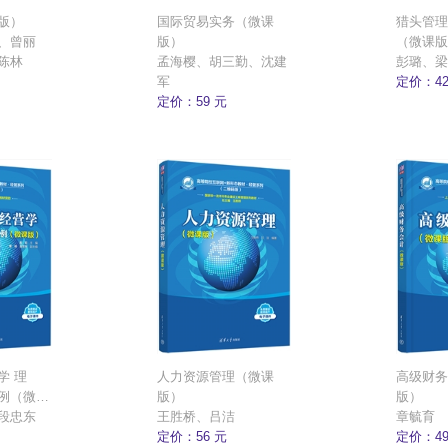
版）
国际贸易实务（微课
猎头管理
、曾丽
版）
（微课版
陈林
孟海樱、胡三勤、沈建
彭璐、梁
军
定价：42
定价：59 元
 理
人力资源管理（微课
高级财务
例（微课
版）
版）
段忠东
王胜桥、吕洁
章毓育
定价：56 元
定价：49