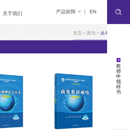
产品矩阵
EN
关于我们
首页
>
图书
>
丛书
）
+
教
师
申
领
样
书