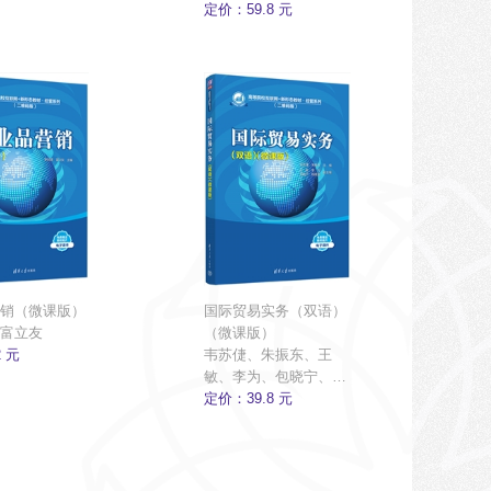
定价：59.8 元
销（微课版）
国际贸易实务（双语）
富立友
（微课版）
 元
韦苏倢、朱振东、王
敏、李为、包晓宁、杨
倩雯
定价：39.8 元