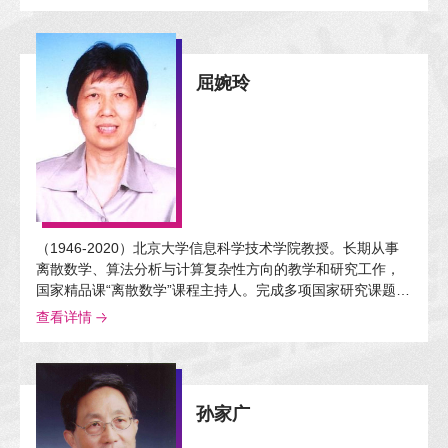
科基金中华学术外译项目，获第八届全国高等院校科学研究
优秀成果奖二等奖。
屈婉玲
（1946-2020）北京大学信息科学技术学院教授。长期从事
离散数学、算法分析与计算复杂性方向的教学和研究工作，
国家精品课“离散数学”课程主持人。完成多项国家研究课题；
撰写多部教材与译著，包括高等教育精品教材、国家级规划
查看详情
教材、北京市精品教材。曾获北京市教学成果奖一等奖；获
评北京市优秀教师和北京大学“十佳教师”。
孙家广