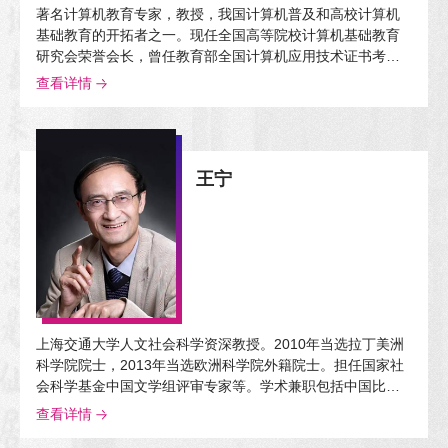
著名计算机教育专家，教授，我国计算机普及和高校计算机
基础教育的开拓者之一。现任全国高等院校计算机基础教育
研究会荣誉会长，曾任教育部全国计算机应用技术证书考试
委员会主任委员。曾获国家科技进步奖、国家级教学成果
查看详情
奖，获评“全国先进科普工作者”和“北京市有突出贡献的专
家”。
王宁
上海交通大学人文社会科学资深教授。2010年当选拉丁美洲
科学院院士，2013年当选欧洲科学院外籍院士。担任国家社
会科学基金中国文学组评审专家等。学术兼职包括中国比较
文学学会会长，中国中外文艺理论学会副会长，中国文艺理
查看详情
论学会副会长等。研究领域为现代性理论、后现代主义、全