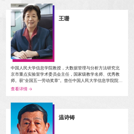
球化与文化问题、世界文学、翻译学等。
王珊
中国人民大学信息学院教授，大数据管理与分析方法研究北
京市重点实验室学术委员会主任，国家级教学名师、优秀教
师。获“全国五一劳动奖章”。曾任中国人民大学信息学院院
长、中国计算机学会副理事长、中国计算机学会数据库专业
查看详情
委员会主任等。长期从事数据库方向的教学、研发工作；主
持和承担国家科研项目50多项，发表论文300余篇，出版著作
30多部。
温诗铸