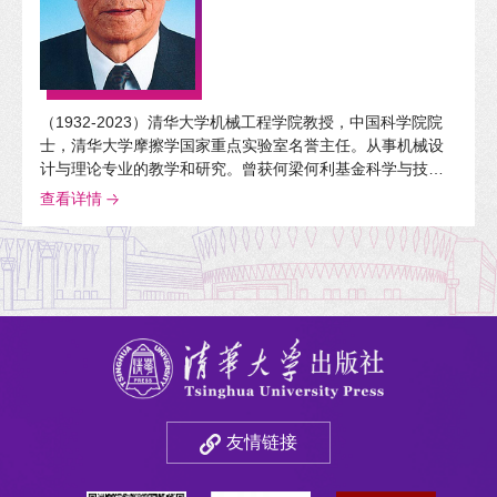
（1932-2023）清华大学机械工程学院教授，中国科学院院
士，清华大学摩擦学国家重点实验室名誉主任。从事机械设
计与理论专业的教学和研究。曾获何梁何利基金科学与技术
进步奖、中国机械工程学会摩擦学分会最高成就奖、机械工
查看详情
程学会科学技术奖以及World Tribology Council颁发的The
2015 TribologyGold Medal等26种奖项。出版学术著作《摩
擦学原理》《界面力学》等7部。
友情链接