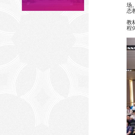
场
态
教
程