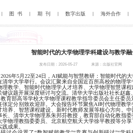
图 书
期 刊
数字出版
海外合作
智能时代的大学物理学科建设与教学融
发布日期：2026-05-27
来源：出版社官网
2026年5月22至24日，AI赋能与智慧教研：智能时代
在清华大学举行。会议汇聚来自全国近百所高校的物理学
物理教学、智能时代物理学人才培养、大学物理智慧课程
关键议题开展深度研讨与交流。清华大学出版社社长赵鑫
教育部高等学校大学物理课程教学指导委员会主任委员
任张定分别致欢迎辞。大会报告环节聚焦AI时代物理教学
才培养、智慧课程建设、新时代教师发展等核心方向。中
事长、清华大学物理系朱邦芬教授，教育部自动化教指委
大学物理教指委委员、北京航空航天大学徐平教授等分享
实践成果。
研讨会设置了“数智赋能教学”“竞赛与创新研讨”“学