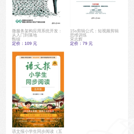
微服务架构应用系统开发：
15s剪辑公式：短视频剪辑
从入门到落地
思维训练
甄镭
宋志辉
定价：109 元
定价：79 元
语文报小学生同步阅读（五