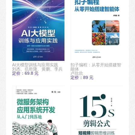
AI大模型训练与应用实践
扣子编程：从零开始搭建智
刘杰、仉乾隆、黄鹏、李兵
能体
定价：69.8 元
卢欣欣
定价：89 元