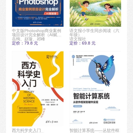
中文版Photoshop商业案例
语文报小学生同步阅读（六
项目设计完全解析（AI赋能
年级）
版）
岳绚、赵璇、祁峰
语文报社
定价：79.8 元
定价：69.8 元
西方科学史入门
智能计算系统——从软件框