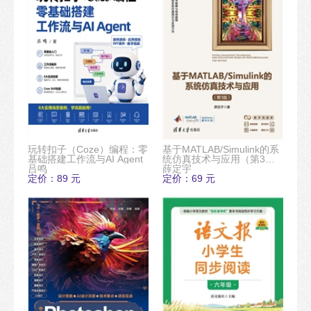
玩转扣子（Coze）编程：零
基于MATLAB/Simulink的系
基础搭建工作流与AI Agent
统仿真技术与应用（第3
吕鸣
版）
薛定宇
定价：89 元
定价：69 元