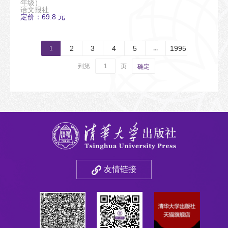
年级）
语文报社
定价：69.8 元
2
3
4
5
1995
1
...
到第
页
确定
友情链接