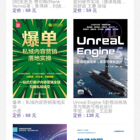
[荷]里恩克·费尔梅(Rienk
架到硬件实现（微课视频
Vermij)著；鲁博林，刘骁，
版）
胡群超 王攀 徐瑞
魏莞琳 译
定价：68 元
定价：59 元
爆单：私域内容营销落地实
Unreal Engine 5影视动画场
操
景与视效可视化设计
小鹿
李莹、谢瞳、王志新
定价：68 元
定价：138 元